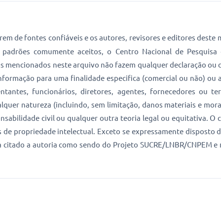
em de fontes confiáveis e os autores, revisores e editores dest
padrões comumente aceitos, o Centro Nacional de Pesquisa 
ros mencionados neste arquivo não fazem qualquer declaração ou dã
formação para uma finalidade especifica (comercial ou não) ou au
ntes, funcionários, diretores, agentes, fornecedores ou terc
ualquer natureza (incluindo, sem limitação, danos materiais e mor
sabilidade civil ou qualquer outra teoria legal ou equitativa. O 
eis de propriedade intelectual. Exceto se expressamente dispost
a citado a autoria como sendo do Projeto SUCRE/LNBR/CNPEM e 