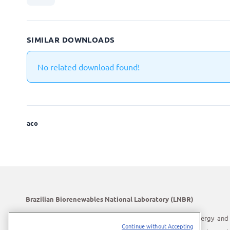
SIMILAR DOWNLOADS
No related download found!
aco
Brazilian Biorenewables National Laboratory (LNBR)
LNBR is part of the Brazilian Center for Research in Energy and
Continue without Accepting