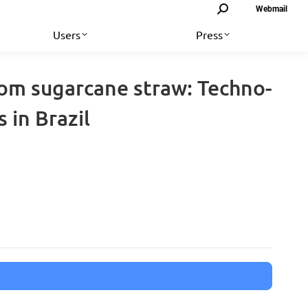
Search:
Webmail
Users
Press
from sugarcane straw: Techno-
 in Brazil