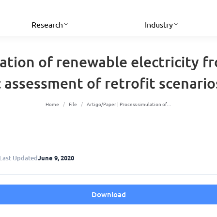
Research
Industry
ation of renewable electricity 
assessment of retrofit scenarios
You are here:
Home
File
Artigo/Paper | Process simulation of…
Last Updated
June 9, 2020
Download