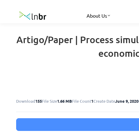
About Us
Artigo/Paper | Process simul
economic 
Download
155
File Size
1.66 MB
File Count
1
Create Date
June 9, 2020