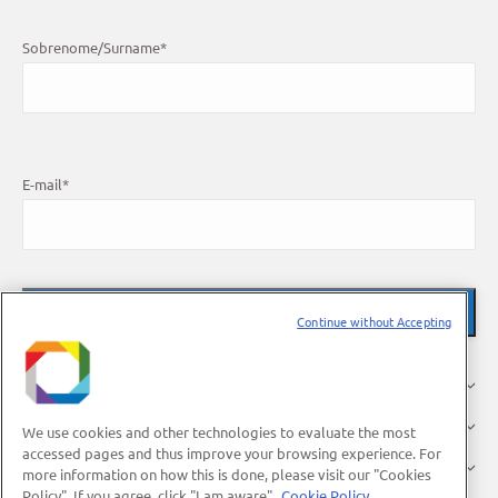
Sobrenome/Surname
*
E-mail
*
Continue without Accepting
O LNBR
Pesquisa
We use cookies and other technologies to evaluate the most
accessed pages and thus improve your browsing experience. For
Indústria
more information on how this is done, please visit our "Cookies
Policy". If you agree, click "I am aware".
Cookie Policy