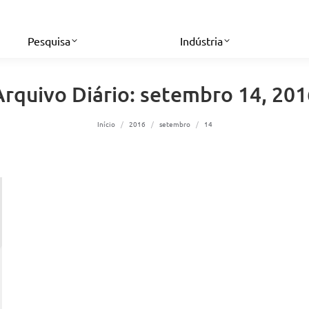
Pesquisa
Indústria
Arquivo Diário:
setembro 14, 201
Você está aqui:
Início
2016
setembro
14