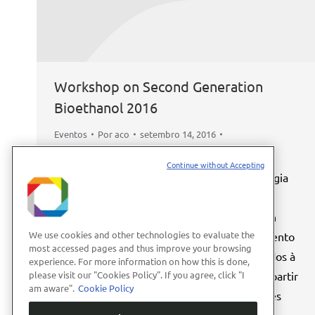
Workshop on Second Generation
Bioethanol 2016
Eventos
Por
aco
setembro 14, 2016
Deixe um comentário
Continue without Accepting
O Laboratório Nacional de Ciência e Tecnologia
do Bioetanol (CTBE) promove nos dias 30 de
novembro e 1 de dezembro o “Workshop on
We use cookies and other technologies to evaluate the
Second Generation Bioethanol 2016” . O evento
most accessed pages and thus improve your browsing
tem como objetivo discutir temas relacionados à
experience. For more information on how this is done,
please visit our "Cookies Policy". If you agree, click "I
produção de etanol 2G e outros produtos a partir
am aware".
Cookie Policy
de biomassa vegetal. Neste ano, os seguintes