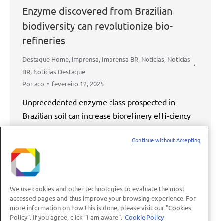
Enzyme discovered from Brazilian
biodiversity can revolutionize bio-
refineries
Destaque Home
,
Imprensa
,
Imprensa BR
,
Notícias
,
Notícias
BR
,
Notícias Destaque
Por
aco
fevereiro 12, 2025
Unprecedented enzyme class prospected in
Brazilian soil can increase biorefinery effi-ciency
and accelerate the sustainable production of
Continue without Accepting
energy and chemicals A new enzyme class
discovered in Brazilian soil represents one of the
main advances in recent decades in the field of
sustainable production of energy and chemicals.
We use cookies and other technologies to evaluate the most
This enzyme is capable of accelerating the
accessed pages and thus improve your browsing experience. For
more information on how this is done, please visit our "Cookies
cellulose…
Policy". If you agree, click "I am aware".
Cookie Policy