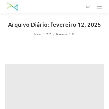
Search:
Arquivo Diário:
fevereiro 12, 2025
Você está aqui:
Início
2025
fevereiro
12