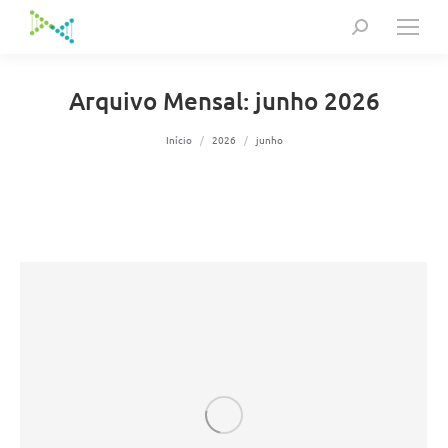
Search:
Arquivo Mensal:
junho 2026
Você está aqui:
Início
2026
junho