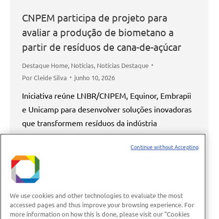
CNPEM participa de projeto para
avaliar a produção de biometano a
partir de resíduos de cana-de-açúcar
Destaque Home
,
Notícias
,
Notícias Destaque
Por
Cleide Silva
junho 10, 2026
Iniciativa reúne LNBR/CNPEM, Equinor, Embrapii
e Unicamp para desenvolver soluções inovadoras
que transformem resíduos da indústria
sucroenergética em combustível renovável O
Continue without Accepting
Centro Nacional de Pesquisa em Energia e
Materiais (CNPEM) participa do projeto Res2Bio
(Residues to Biomethane), iniciativa que tem
como objetivo ampliar a produção de biometano a
We use cookies and other technologies to evaluate the most
partir de resíduos da cadeia
accessed pages and thus improve your browsing experience. For
more information on how this is done, please visit our "Cookies
sucroenergética. Realizado em parceria com…