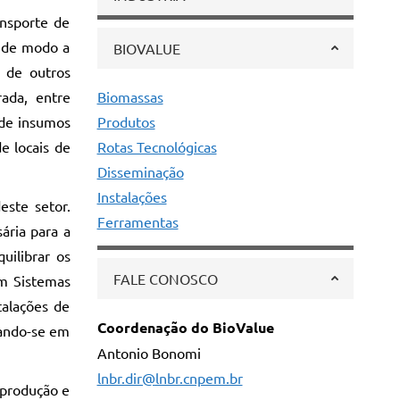
ansporte de
, de modo a
BIOVALUE
e de outros
rada, entre
Biomassas
 de insumos
Produtos
e locais de
Rotas Tecnológicas
Disseminação
Instalações
este setor.
Ferramentas
ária para a
uilibrar os
FALE CONOSCO
em Sistemas
talações de
Coordenação do BioValue
eando-se em
Antonio Bonomi
lnbr.dir@lnbr.cnpem.br
 produção e