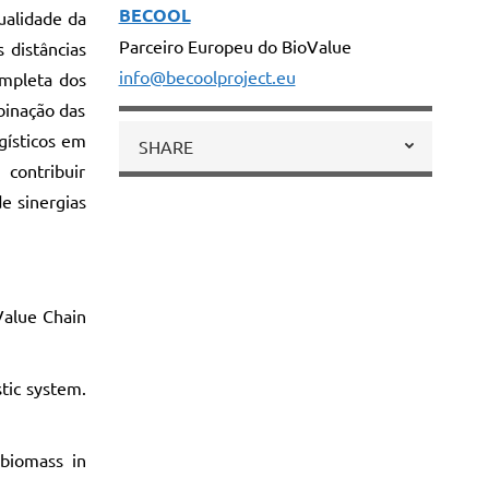
BECOOL
ualidade da
Parceiro Europeu do BioValue
 distâncias
info@becoolproject.eu
ompleta dos
mbinação das
gísticos em
SHARE
contribuir
e sinergias
Value Chain
stic system.
 biomass in