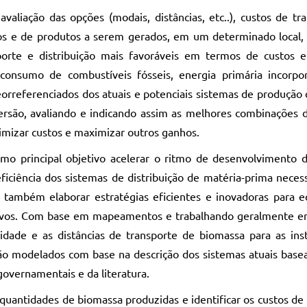
valiação das opções (modais, distâncias, etc..), custos de tr
os e de produtos a serem gerados, em um determinado local
porte e distribuição mais favoráveis em termos de custos 
consumo de combustíveis fósseis, energia primária incorpo
eorreferenciados dos atuais e potenciais sistemas de produção
ersão, avaliando e indicando assim as melhores combinações d
nimizar custos e maximizar outros ganhos.
omo principal objetivo acelerar o ritmo de desenvolvimento d
iciência dos sistemas de distribuição de matéria-prima necess
 também elaborar estratégias eficientes e inovadoras para eq
utivos. Com base em mapeamentos e trabalhando geralmente 
idade e as distâncias de transporte de biomassa para as ins
são modelados com base na descrição dos sistemas atuais bas
governamentais e da literatura.
 quantidades de biomassa produzidas e identificar os custos de