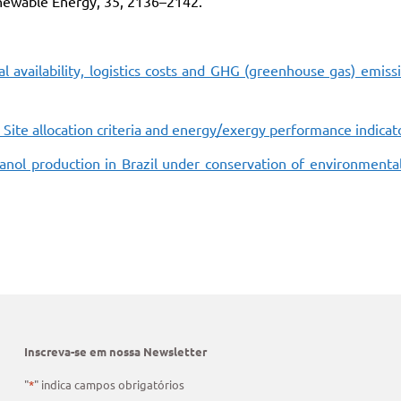
enewable Energy, 35, 2136–2142.
al availability, logistics costs and GHG (greenhouse gas) emiss
Site allocation criteria and energy/exergy performance indicat
anol production in Brazil under conservation of environmental
Inscreva-se em nossa Newsletter
"
*
" indica campos obrigatórios