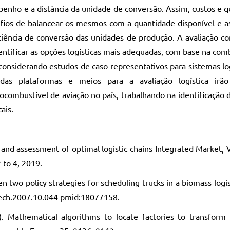
nho e a distância da unidade de conversão. Assim, custos e q
fios de balancear os mesmos com a quantidade disponível e as
ciência de conversão das unidades de produção. A avaliação c
identificar as opções logísticas mais adequadas, com base na co
considerando estudos de caso representativos para sistemas lo
das plataformas e meios para a avaliação logística irão 
ocombustível de aviação no país, trabalhando na identificação d
ais.
d assessment of optimal logistic chains Integrated Market, 
 to 4, 2019.
en two policy strategies for scheduling trucks in a biomass logi
rtech.2007.10.044 pmid:18077158.
). Mathematical algorithms to locate factories to transform