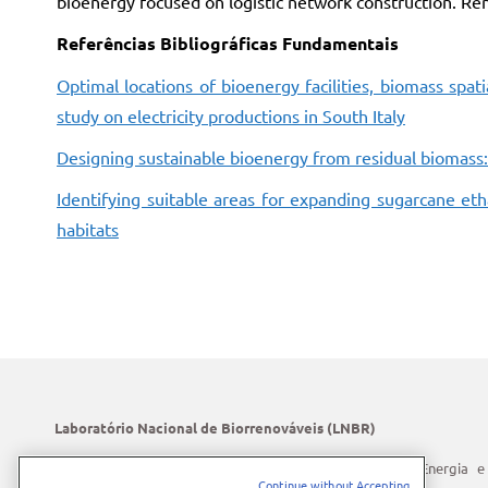
bioenergy focused on logistic network construction. R
Referências Bibliográficas Fundamentais
Optimal locations of bioenergy facilities, biomass spati
study on electricity productions in South Italy
Designing sustainable bioenergy from residual biomass: 
Identifying suitable areas for expanding sugarcane eth
habitats
Laboratório Nacional de Biorrenováveis (LNBR)
O LNBR integra o Centro Nacional de Pesquisa em Energia e
Continue without Accepting