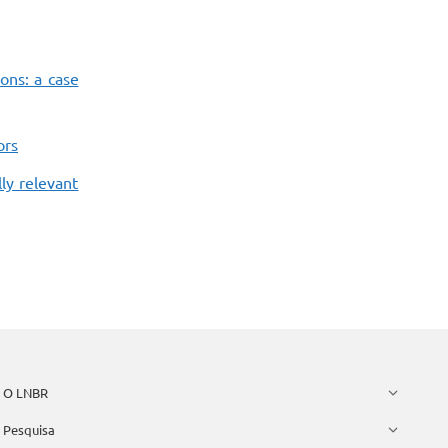
ions: a case
ors
ly relevant
O LNBR
Pesquisa