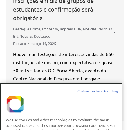
inscrições em dia de grupos de
estudantes e confirmação será
obrigatória
Destaque Home
,
Imprensa
,
Imprensa BR
,
Notícias
,
Notícias
BR
,
Notícias Destaque
Por
aco
março 14, 2025
Houve manifestações de interesse vindas de 650
instituições de ensino, com expectativa de quase
50 mil visitantes O Ciência Aberta, evento do
Centro Nacional de Pesquisa em Energia e
Materiais (CNPEM) que abre seus laboratórios
Continue without Accepting
para visitação, registrou um número recorde de
inscrições para o dia dedicado a instituições de
ensino e excursões. Foram quase…
We use cookies and other technologies to evaluate the most
accessed pages and thus improve your browsing experience. For