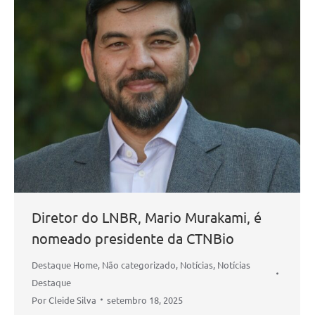
Diretor do LNBR, Mario Murakami, é
nomeado presidente da CTNBio
Destaque Home
,
Não categorizado
,
Notícias
,
Notícias
Destaque
Por
Cleide Silva
setembro 18, 2025