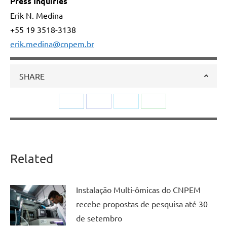
Press Inquiries
Erik N. Medina
+55 19 3518-3138
erik.medina@cnpem.br
SHARE
Share
Share
Share
Share
on
on
on
on
LinkedIn
Facebook
Twitter
WhatsApp
Related
Instalação Multi-ômicas do CNPEM
recebe propostas de pesquisa até 30
de setembro