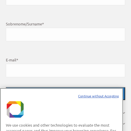
Sobrenome/Surname
*
E-mail
*
Continue without Accepting
O LNBR
Pesquisa
We use cookies and other technologies to evaluate the most
accessed pages and thus improve your browsing experience. For