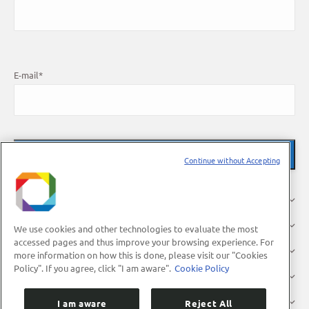
E-mail
*
Continue without Accepting
O LNBR
Pesquisa
We use cookies and other technologies to evaluate the most
accessed pages and thus improve your browsing experience. For
Indústria
more information on how this is done, please visit our "Cookies
Policy". If you agree, click "I am aware".
Cookie Policy
Usuários
Divulgação
I am aware
Reject All