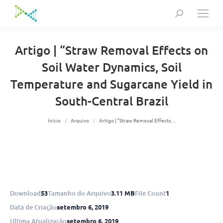
Search:
Artigo | “Straw Removal Effects on
Soil Water Dynamics, Soil
Temperature and Sugarcane Yield in
South-Central Brazil
Você está aqui:
Início
Arquivo
Artigo | “Straw Removal Effects…
Download
53
Tamanho do Arquivo
3.11 MB
File Count
1
Data de Criação
setembro 6, 2019
Ultima Atualização
setembro 6, 2019