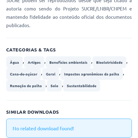
SUCRE podem ser reproduzidos desde que seja citado a
autoria como sendo do Projeto SUCRE/LNBR/CNPEM e
mantendo fidelidade ao conteúdo oficial dos documentos
publicados.
CATEGORIAS & TAGS
,
,
,
,
Água
Artigos
Benefícios ambientais
Bioeletricidade
,
,
,
Cana-de-açúcar
Geral
Impactos agronômicos da palha
,
,
Remoção de palha
Solo
Sustentabilidade
SIMILAR DOWNLOADS
No related download found!