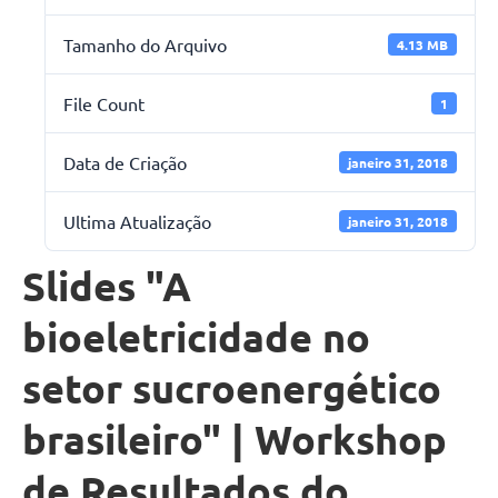
Tamanho do Arquivo
4.13 MB
File Count
1
Data de Criação
janeiro 31, 2018
Ultima Atualização
janeiro 31, 2018
Slides "A
bioeletricidade no
setor sucroenergético
brasileiro" | Workshop
de Resultados do