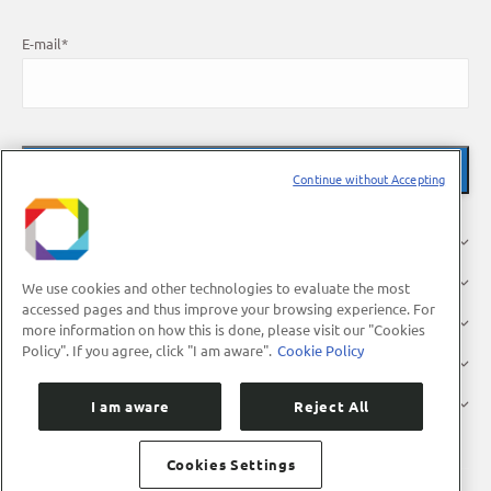
E-mail
*
Continue without Accepting
O LNBR
Pesquisa
We use cookies and other technologies to evaluate the most
accessed pages and thus improve your browsing experience. For
Indústria
more information on how this is done, please visit our "Cookies
Policy". If you agree, click "I am aware".
Cookie Policy
Usuários
Divulgação
I am aware
Reject All
Cookies Settings