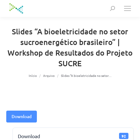
Search:
Slides “A bioeletricidade no setor
sucroenergético brasileiro” |
Workshop de Resultados do Projeto
SUCRE
Você está aqui:
Início
Arquivo
Slides “A bioeletricidade no setor…
Download
Download
92