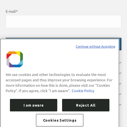
E-mail
*
Continue without Accepting
O LNBR
Pesquisa
We use cookies and other technologies to evaluate the most
accessed pages and thus improve your browsing experience. For
Indústria
more information on how this is done, please visit our "Cookies
Policy". If you agree, click "I am aware".
Cookie Policy
Usuários
Divulgação
I am aware
Reject All
Cookies Settings