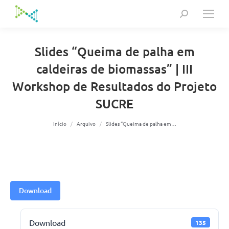
Search:
Slides “Queima de palha em
caldeiras de biomassas” | III
Workshop de Resultados do Projeto
SUCRE
Você está aqui:
Início
Arquivo
Slides “Queima de palha em…
Download
Download
135