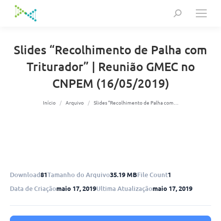
Search:
Slides “Recolhimento de Palha com
Triturador” | Reunião GMEC no
CNPEM (16/05/2019)
Você está aqui:
Início
Arquivo
Slides “Recolhimento de Palha com…
Download
81
Tamanho do Arquivo
35.19 MB
File Count
1
Data de Criação
maio 17, 2019
Ultima Atualização
maio 17, 2019