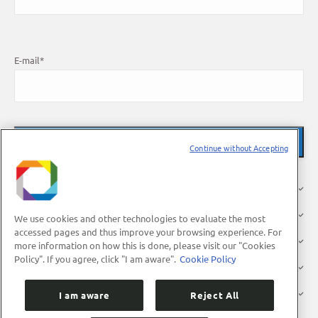
E-mail
*
Continue without Accepting
O LNBR
Pesquisa
We use cookies and other technologies to evaluate the most
accessed pages and thus improve your browsing experience. For
Indústria
more information on how this is done, please visit our "Cookies
Policy". If you agree, click "I am aware".
Cookie Policy
Usuários
Divulgação
I am aware
Reject All