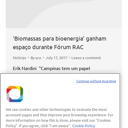
‘Biomassas para bioenergia’ ganham
espaço durante Fórum RAC
Notícias
By
aco
July 17, 2017
Leave a comment
Erik Nardini “Campinas tem um papel
fundamental para a energia limpa no país. O
Continue without Accepting
CTBE, a Unicamp e outros centros de pesquisa e
empresas são essenciais para o desenvolvimento
do país”. Esse foi o tom da conferência de João
Carlos Meirelles, Secretário Estadual de Energias
We use cookies and other technologies to evaluate the most
accessed pages and thus improve your browsing experience. For
Renováveis, que abriu o segundo capítulo do
more information on how this is done, please visit our "Cookies
“Fórum RAC: Ampliando…
Policy". If you agree, click "I am aware".
Cookie Policy