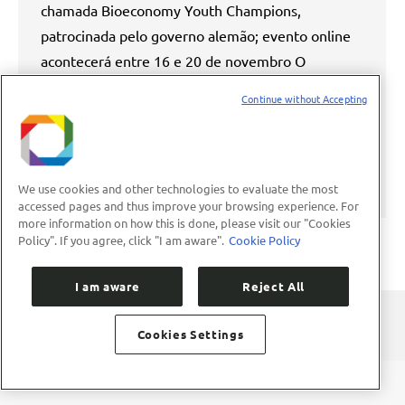
chamada Bioeconomy Youth Champions,
patrocinada pelo governo alemão; evento online
acontecerá entre 16 e 20 de novembro O
pesquisador Mateus Chagas, 32, que integra o
Continue without Accepting
Laboratório Nacional de Biorrenováveis do Centro
Nacional de Pesquisa em Energia e Materiais
(LNBR/CNPEM) foi um dos oito selecionados na
chamada mundial…
We use cookies and other technologies to evaluate the most
accessed pages and thus improve your browsing experience. For
more information on how this is done, please visit our "Cookies
Policy". If you agree, click "I am aware".
Cookie Policy
I am aware
Reject All
Cookies Settings