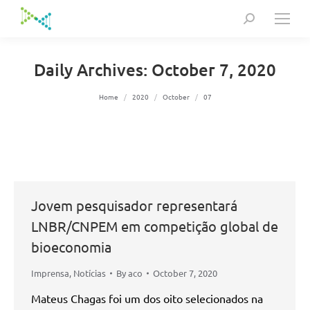
Search:
Daily Archives:
October 7, 2020
You are here:
Home
2020
October
07
Jovem pesquisador representará
LNBR/CNPEM em competição global de
bioeconomia
Imprensa
,
Notícias
By
aco
October 7, 2020
Mateus Chagas foi um dos oito selecionados na