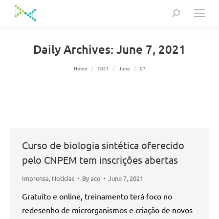
Search:
Daily Archives:
June 7, 2021
You are here:
Home
2021
June
07
Curso de biologia sintética oferecido
pelo CNPEM tem inscrições abertas
Imprensa
,
Notícias
By
aco
June 7, 2021
Gratuito e online, treinamento terá foco no
redesenho de microrganismos e criação de novos