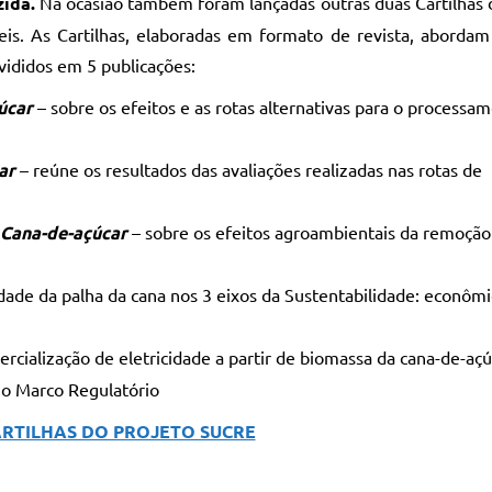
zida.
Na ocasião também foram lançadas outras duas Cartilhas 
is. As Cartilhas, elaboradas em formato de revista, aborda
ivididos em 5 publicações:
çúcar
– sobre os efeitos e as rotas alternativas para o processa
car
– reúne os resultados das avaliações realizadas nas rotas de
 Cana-de-açúcar
– sobre os efeitos agroambientais da remoção
cidade da palha da cana nos 3 eixos da Sustentabilidade: econômi
ialização de eletricidade a partir de biomassa da cana-de-açú
 no Marco Regulatório
ARTILHAS DO PROJETO SUCRE