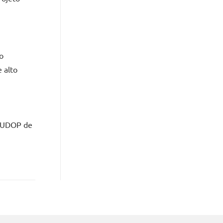
o
 alto
o UDOP de