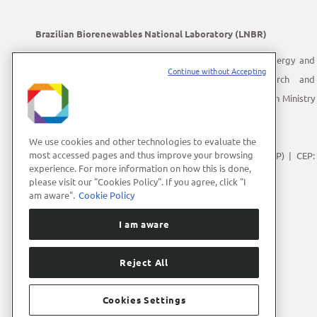
Brazilian Biorenewables National Laboratory (LNBR)
LNBR is part of the Brazilian Center for Research in Energy and
Continue without Accepting
Materials (CNPEM) – a private, non-profit, research and
development institution under supervision of the Brazilian Ministry
of Science, Technology and Innovation (MCTI).
Address:
Giuseppe Máximo Scolfaro, 10.000
We use cookies and other technologies to evaluate the
most accessed pages and thus improve your browsing
Polo II de Alta Tecnologia de Campinas | Campinas (SP) | CEP:
experience. For more information on how this is done,
13083-100
please visit our "Cookies Policy". If you agree, click "I
Phone Number:
+55 (19) 3512-1000
am aware".
Cookie Policy
E-mail:
lnbrcomunica@cnpem.br
I am aware
Reject All
Cookies Settings