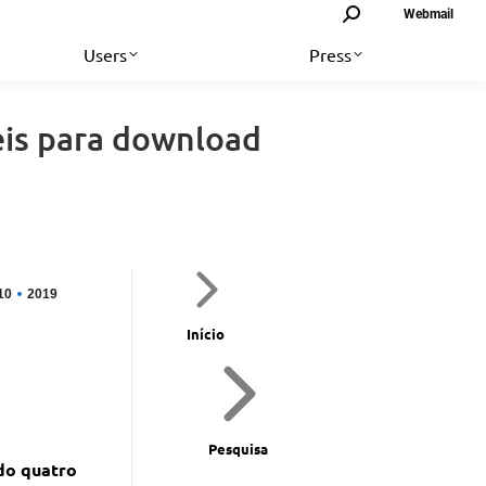
Search:
Webmail
Users
Press
eis para download
10
2019
Início
Pesquisa
do quatro