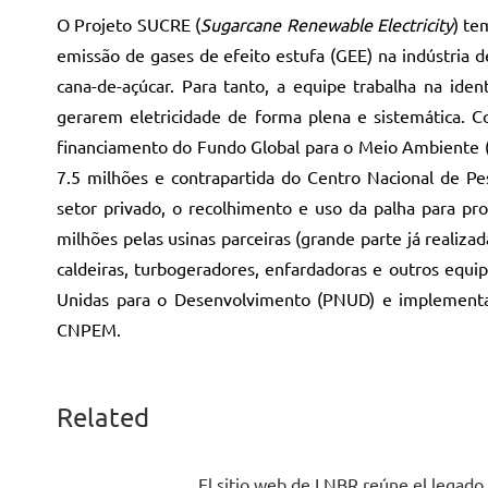
O Projeto SUCRE (
Sugarcane Renewable Electricity
) te
emissão de gases de efeito estufa (GEE) na indústria d
cana-de-açúcar. Para tanto, a equipe trabalha na ide
gerarem eletricidade de forma plena e sistemática. 
financiamento do Fundo Global para o Meio Ambiente (
7.5 milhões e contrapartida do Centro Nacional de P
setor privado, o recolhimento e uso da palha para p
milhões pelas usinas parceiras (grande parte já realiz
caldeiras, turbogeradores, enfardadoras e outros equi
Unidas para o Desenvolvimento (PNUD) e implementad
CNPEM.
Related
El sitio web de LNBR reúne el legado