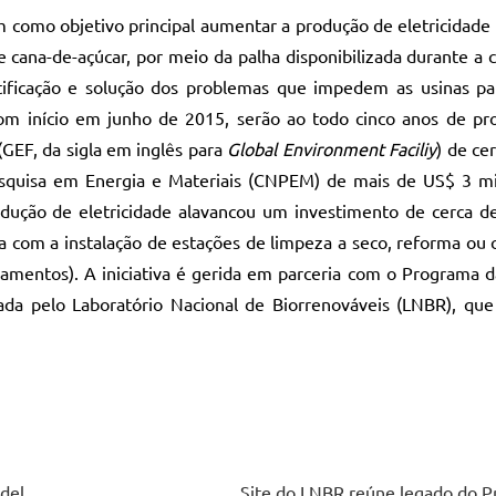
m como objetivo principal aumentar a produção de eletricidade
e cana-de-açúcar, por meio da palha disponibilizada durante a c
ntificação e solução dos problemas que impedem as usinas pa
Com início em junho de 2015, serão ao todo cinco anos de pr
GEF, da sigla em inglês para
Global Environment Faciliy
) de ce
esquisa em Energia e Materiais (CNPEM) de mais de US$ 3 m
rodução de eletricidade alavancou um investimento de cerca 
ada com a instalação de estações de limpeza a seco, reforma ou
pamentos). A iniciativa é gerida em parceria com o Programa 
a pelo Laboratório Nacional de Biorrenováveis (LNBR), que
 del
Site do LNBR reúne legado do P