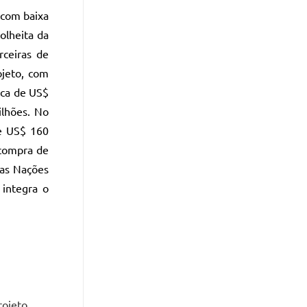
 com baixa
olheita da
rceiras de
ojeto, com
rca de US$
ilhões. No
de US$ 160
 compra de
das Nações
 integra o
rojeto