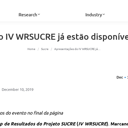
Research
Industry
 IV WRSUCRE já estão disponív
You are here:
Home
Sucre
Apresentações do IV WRSUCRE já…
Dec
December 10, 2019
tos do evento no final da página
p de Resultados do Projeto SUCRE
(
IV WRSUCRE
)
.
Marcan