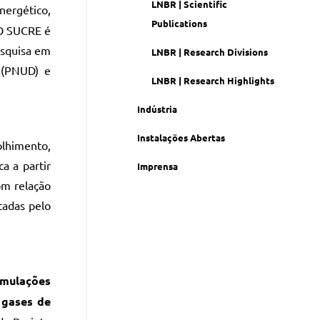
LNBR | Scientific
nergético,
Publications
 O SUCRE é
esquisa em
LNBR | Research Divisions
 (PNUD) e
LNBR | Research Highlights
Indústria
Instalações Abertas
olhimento,
a a partir
Imprensa
om relação
tadas pelo
imulações
 gases de