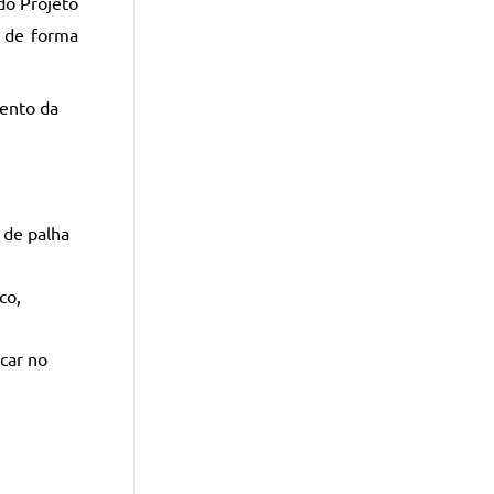
do Projeto
m de forma
mento da
 de palha
co,
car no