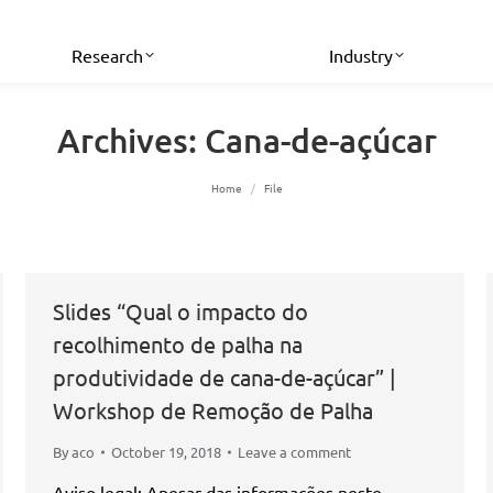
Research
Industry
Archives:
Cana-de-açúcar
You are here:
Home
File
Slides “Qual o impacto do
recolhimento de palha na
produtividade de cana-de-açúcar” |
Workshop de Remoção de Palha
By
aco
October 19, 2018
Leave a comment
Aviso legal: Apesar das informações neste