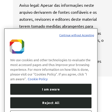
Aviso legal: Apesar das informações neste
arquivo derivarem de fontes confiáveis e os
autores, revisores e editores deste material
terem tomado medidas abrangentes para
garantir a compilação e processamento destas
Continue without Accepting
informações em padrões comumente aceitos, o
Centro Nacional de Pesquisa em Energia e
Materiais – CNPEM, seus representantes,
We use cookies and other technologies to evaluate the
funcionários, diretores, agentes, fornecedores
most accessed pages and thus improve your browsing
ou terceiros mencionados…
experience. For more information on how this is done,
please visit our "Cookies Policy". If you agree, click "I
am aware".
Cookie Policy
I am aware
Reject All