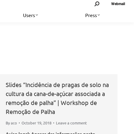
Search:
Webmail
Users
Press
Slides “Incidência de pragas de solo na
cultura da cana-de-açúcar associada a
remoção de palha” | Workshop de
Remoção de Palha
By
aco
October 19, 2018
Leave a comment
Aviso legal: Apesar das informações neste