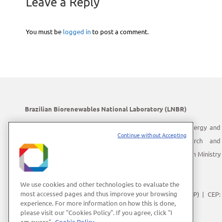
Leave a Reply
You must be
logged in
to post a comment.
Brazilian Biorenewables National Laboratory (LNBR)
LNBR is part of the Brazilian Center for Research in Energy and
Continue without Accepting
Materials (CNPEM) – a private, non-profit, research and
development institution under supervision of the Brazilian Ministry
of Science, Technology and Innovation (MCTI).
Address:
Giuseppe Máximo Scolfaro, 10.000
We use cookies and other technologies to evaluate the
most accessed pages and thus improve your browsing
Polo II de Alta Tecnologia de Campinas | Campinas (SP) | CEP:
experience. For more information on how this is done,
13083-100
please visit our "Cookies Policy". If you agree, click "I
Phone Number:
+55 (19) 3512-1000
am aware".
Cookie Policy