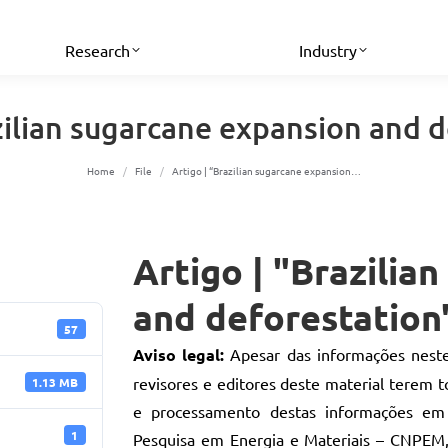
Research
Industry
zilian sugarcane expansion and 
You are here:
Home
File
Artigo | “Brazilian sugarcane expansion…
Artigo | "Brazilia
and deforestation
57
Aviso legal:
Apesar das informações neste
revisores e editores deste material terem 
1.13 MB
e processamento destas informações em
1
Pesquisa em Energia e Materiais – CNPEM, s