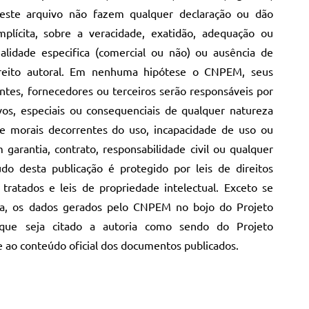
neste arquivo não fazem qualquer declaração ou dão
mplícita, sobre a veracidade, exatidão, adequação ou
lidade especifica (comercial ou não) ou ausência de
direito autoral. Em nenhuma hipótese o CNPEM, seus
entes, fornecedores ou terceiros serão responsáveis por
tivos, especiais ou consequenciais de qualquer natureza
s e morais decorrentes do uso, incapacidade de uso ou
garantia, contrato, responsabilidade civil ou qualquer
údo desta publicação é protegido por leis de direitos
s tratados e leis de propriedade intelectual. Exceto se
ia, os dados gerados pelo CNPEM no bojo do Projeto
ue seja citado a autoria como sendo do Projeto
o conteúdo oficial dos documentos publicados.