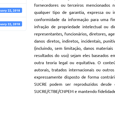
fornecedores ou terceiros mencionados 
uary 22, 2018
qualquer tipo de garantia, expressa ou i
conformidade da informação para uma fina
uary 22, 2018
infração de propriedade intelectual ou 
representantes, funcionários, diretores, ag
danos diretos, indiretos, incidentais, puni
(incluindo, sem limitação, danos materiai
resultados do uso) sejam eles baseados em 
outra teoria legal ou equitativa. O conte
autorais, tratados internacionais ou outro
expressamente disposto de forma contrár
SUCRE podem ser reproduzidos desde q
SUCRE/CTBE/CNPEM e mantendo fidelidade a