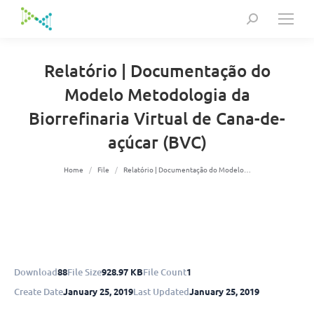
Search:
Relatório | Documentação do
Modelo Metodologia da
Biorrefinaria Virtual de Cana-de-
açúcar (BVC)
You are here:
Home
File
Relatório | Documentação do Modelo…
Download
88
File Size
928.97 KB
File Count
1
Create Date
January 25, 2019
Last Updated
January 25, 2019