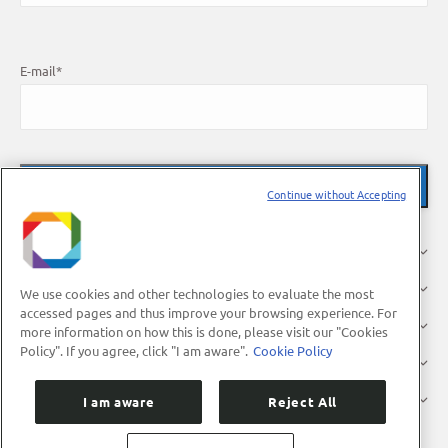
E-mail
*
Continue without Accepting
About Us
Research
We use cookies and other technologies to evaluate the most
accessed pages and thus improve your browsing experience. For
Industry
more information on how this is done, please visit our "Cookies
Policy". If you agree, click "I am aware".
Cookie Policy
Users
Press
I am aware
Reject All