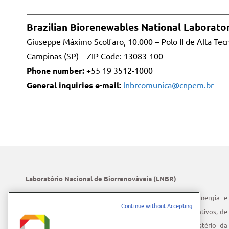
Brazilian Biorenewables National Laborato
Giuseppe Máximo Scolfaro, 10.000 – Polo II de Alta Tec
Campinas (SP) – ZIP Code: 13083-100
Phone number:
+55 19 3512-1000
General inquiries e-mail:
lnbrcomunica@cnpem.br
Laboratório Nacional de Biorrenováveis (LNBR)
O LNBR integra o Centro Nacional de Pesquisa em Energia e
Continue without Accepting
Materiais (CNPEM) – uma instituição privada, sem fins lucrativos, de
pesquisa e desenvolvimento sob a supervisão do Ministério da