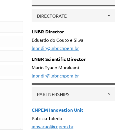
DIRECTORATE
LNBR Director
Eduardo do Couto e Silva
lnbr.dir@lnbr.cnpem.br
LNBR Scientific Director
Mario Tyago Murakami
lnbr.dir@lnbr.cnpem.br
PARTNERSHIPS
CNPEM Innovation Unit
Patricia Toledo
inovacao@cnpem.br