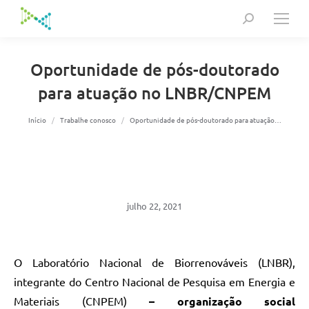
Search:
Oportunidade de pós-doutorado
para atuação no LNBR/CNPEM
Você está aqui:
Início
Trabalhe conosco
Oportunidade de pós-doutorado para atuação…
julho 22, 2021
O Laboratório Nacional de Biorrenováveis (LNBR),
integrante do Centro Nacional de Pesquisa em Energia e
Materiais (CNPEM)
– organização social