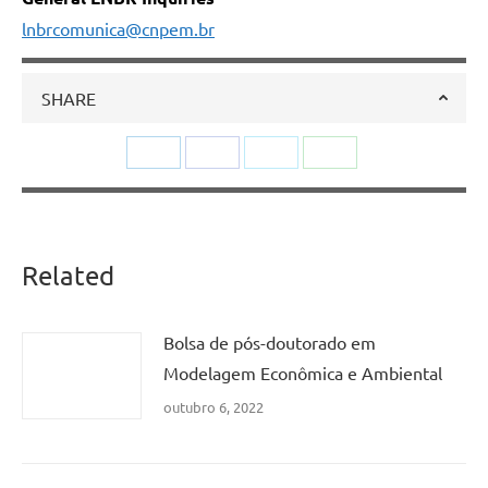
lnbrcomunica@cnpem.br
SHARE
Share
Share
Share
Share
on
on
on
on
LinkedIn
Facebook
Twitter
WhatsApp
Related
Bolsa de pós-doutorado em
Modelagem Econômica e Ambiental
outubro 6, 2022