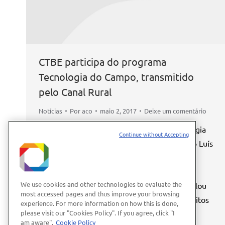
CTBE participa do programa
Tecnologia do Campo, transmitido
pelo Canal Rural
Notícias
Por
aco
maio 2, 2017
Deixe um comentário
O Laboratório Nacional de Ciência e Tecnologia
Continue without Accepting
(CTBE), representado pelo pesquisador João Luís
Carvalho, participou da última edição do
programa Tecnologia do Campo, exibido
We use cookies and other technologies to evaluate the
nacionalmente pelo Canal Rural. Carvalho falou
most accessed pages and thus improve your browsing
sobre os avanços da mecanização e seus efeitos
experience. For more information on how this is done,
please visit our "Cookies Policy". If you agree, click "I
na conservação do solo. A participação do
am aware".
Cookie Policy