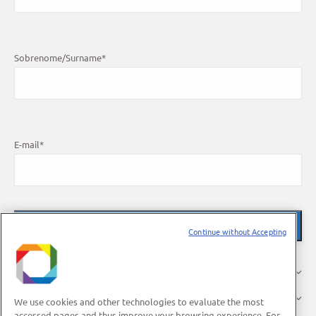
Sobrenome/Surname
*
E-mail
*
Continue without Accepting
O LNBR
Pesquisa
We use cookies and other technologies to evaluate the most
accessed pages and thus improve your browsing experience. For