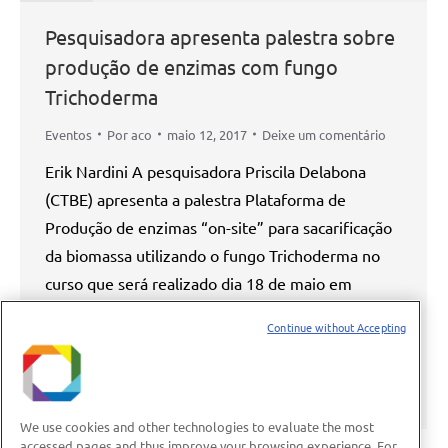
Pesquisadora apresenta palestra sobre
produção de enzimas com fungo
Trichoderma
Eventos
Por
aco
maio 12, 2017
Deixe um comentário
Erik Nardini A pesquisadora Priscila Delabona
(CTBE) apresenta a palestra Plataforma de
Produção de enzimas “on-site” para sacarificação
da biomassa utilizando o fungo Trichoderma no
curso que será realizado dia 18 de maio em
Sertãozinho pela Pró-Usinas Sinatub Tecnologia. A
Continue without Accepting
palestra de Delabona acontece a partir das 16h50
e está inserida na programação do Curso de
Diversificação e…
We use cookies and other technologies to evaluate the most
accessed pages and thus improve your browsing experience. For