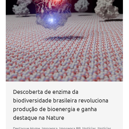
Descoberta de enzima da
biodiversidade brasileira revoluciona
produção de bioenergia e ganha
destaque na Nature
Destaque Home
,
Imprensa
,
Imprensa BR
,
Notícias
,
Notícias