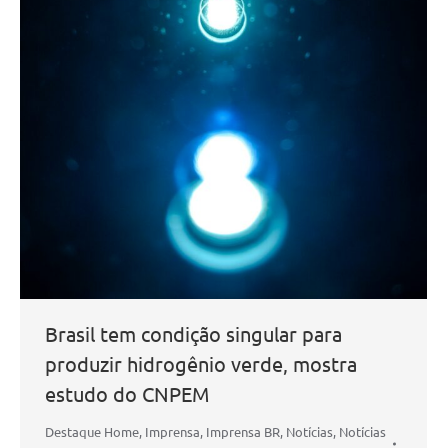
Brasil tem condição singular para
produzir hidrogênio verde, mostra
estudo do CNPEM
Destaque Home
,
Imprensa
,
Imprensa BR
,
Notícias
,
Notícias