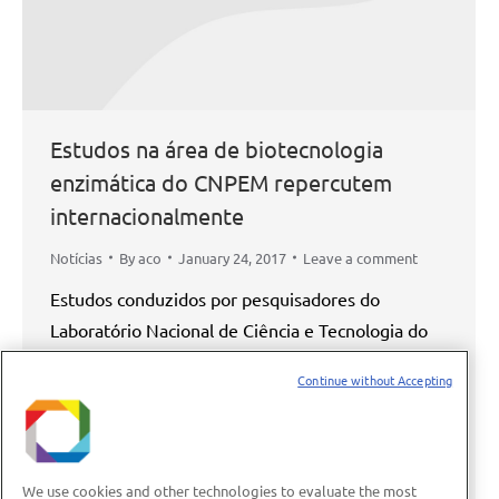
Estudos na área de biotecnologia
enzimática do CNPEM repercutem
internacionalmente
Notícias
By
aco
January 24, 2017
Leave a comment
Estudos conduzidos por pesquisadores do
Laboratório Nacional de Ciência e Tecnologia do
Bioetanol (CTBE) e de Biociências (LNBio) alçaram,
Continue without Accepting
recentemente, voos mais altos ao serem citados
por pesquisadores influentes. “Temos muito o
que comemorar”, pontua Mário Murakami,
coordenador da Divisão Molecular no CTBE e
We use cookies and other technologies to evaluate the most