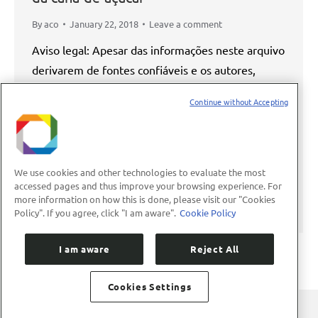
By
aco
January 22, 2018
Leave a comment
Aviso legal: Apesar das informações neste arquivo
derivarem de fontes confiáveis e os autores,
revisores e editores deste material terem tomado
Continue without Accepting
medidas abrangentes para garantir a compilação e
processamento destas informações em padrões
comumente aceitos, o Centro Nacional de
Pesquisa em Energia e Materiais – CNPEM, seus
We use cookies and other technologies to evaluate the most
accessed pages and thus improve your browsing experience. For
representantes, funcionários, diretores, agentes,
more information on how this is done, please visit our "Cookies
fornecedores ou terceiros mencionados…
Policy". If you agree, click "I am aware".
Cookie Policy
I am aware
Reject All
Cookies Settings