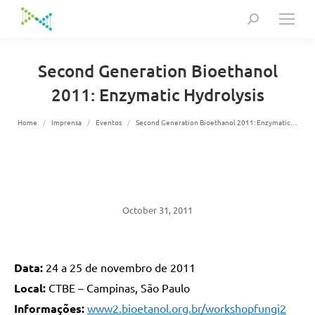
Search:
Second Generation Bioethanol
2011: Enzymatic Hydrolysis
You are here:
Home
Imprensa
Eventos
Second Generation Bioethanol 2011: Enzymatic…
October 31, 2011
Data:
24 a 25 de novembro de 2011
Local:
CTBE – Campinas, São Paulo
Informações:
www2.bioetanol.org.br/workshopfungi2