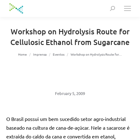
Search:
Workshop on Hydrolysis Route for
Cellulosic Ethanol from Sugarcane
You are here:
Home
Imprensa
Eventos
Workshop on Hydrolysis Route for…
February 5, 2009
O Brasil possui um bem sucedido setor agro-industrial
baseado na cultura de cana-de-açúcar. Nele a sacarose é
extraída do caldo da cana e convertida em etanol,