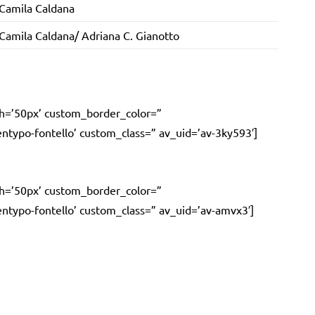
Camila Caldana
Camila Caldana/ Adriana C. Gianotto
dth=’50px’ custom_border_color=”
typo-fontello’ custom_class=” av_uid=’av-3ky593′]
dth=’50px’ custom_border_color=”
typo-fontello’ custom_class=” av_uid=’av-amvx3′]