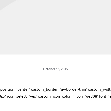
October 15, 2015
w’ position=’center’ custom_border=’av-border-thin’ custom_wi
icon_select=’yes’ custom_icon_color=” icon=’ue808′ font=’ent