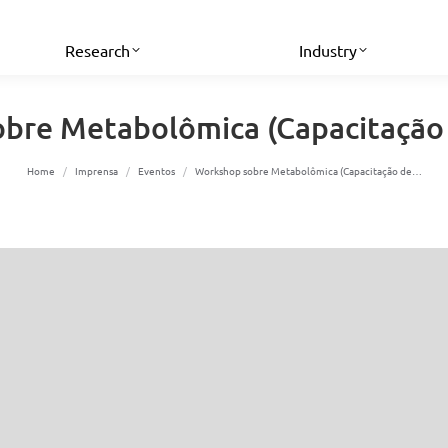
Research
Industry
bre Metabolômica (Capacitação 
You are here:
Home
Imprensa
Eventos
Workshop sobre Metabolômica (Capacitação de…