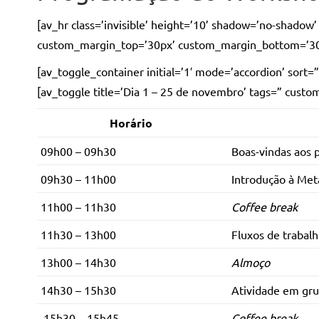
[av_hr class=’invisible’ height=’10’ shadow=’no-shado
custom_margin_top=’30px’ custom_margin_bottom=’30px’ 
[av_toggle_container initial=’1′ mode=’accordion’ sort=
[av_toggle title=’Dia 1 – 25 de novembro’ tags=” custo
Horário
09h00 – 09h30
.
Boas-vindas aos p
09h30 – 11h00
Introdução à Met
11h00 – 11h30
Coffee break
11h30 – 13h00
Fluxos de trabal
13h00 – 14h30
Almoço
14h30 – 15h30
Atividade em gr
15h30 – 15h45
Coffee break