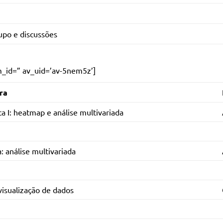
upo e discussões
om_id=” av_uid=’av-5nem5z’]
ra
ica I: heatmap e análise multivariada
a: análise multivariada
visualização de dados