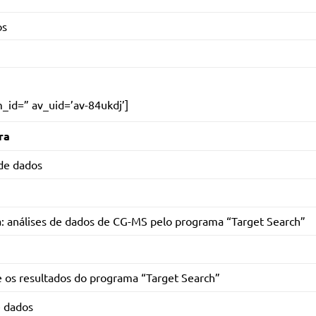
os
m_id=” av_uid=’av-84ukdj’]
ra
de dados
a: análises de dados de CG-MS pelo programa “Target Search”
e os resultados do programa “Target Search”
 dados