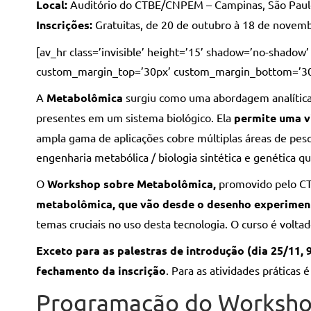
Local:
Auditório do CTBE/CNPEM – Campinas, São Paul
Inscrições:
Gratuitas, de 20 de outubro à 18 de novemb
[av_hr class=’invisible’ height=’15’ shadow=’no-shado
custom_margin_top=’30px’ custom_margin_bottom=’30px’
A
Metabolômica
surgiu como uma abordagem analítica 
presentes em um sistema biológico. Ela
permite uma vi
ampla gama de aplicações cobre múltiplas áreas de pes
engenharia metabólica / biologia sintética e genética qu
O
Workshop sobre Metabolômica,
promovido pelo CT
metabolômica, que vão desde o desenho experiment
temas cruciais no uso desta tecnologia. O curso é volt
Exceto para as palestras de introdução (dia 25/11, 
fechamento da inscrição
. Para as atividades práticas
Programação do Worksh