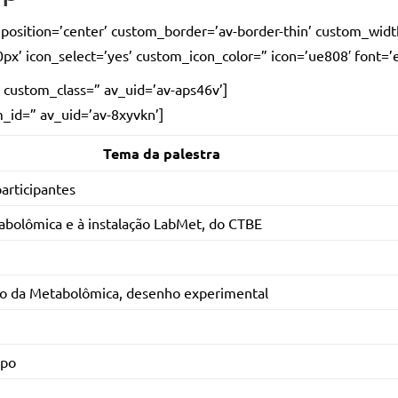
w’ position=’center’ custom_border=’av-border-thin’ custom_wi
icon_select=’yes’ custom_icon_color=” icon=’ue808′ font=’ent
” custom_class=” av_uid=’av-aps46v’]
m_id=” av_uid=’av-8xyvkn’]
Tema da palestra
articipantes
abolômica e à instalação LabMet, do CTBE
ho da Metabolômica, desenho experimental
upo