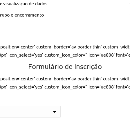
a: visualização de dados
grupo e encerramento
w’ position=’center’ custom_border=’av-border-thin’ custom_wi
 icon_select=’yes’ custom_icon_color=” icon=’ue808′ font=’en
Formulário de Inscrição
w’ position=’center’ custom_border=’av-border-thin’ custom_wi
 icon_select=’yes’ custom_icon_color=” icon=’ue808′ font=’en