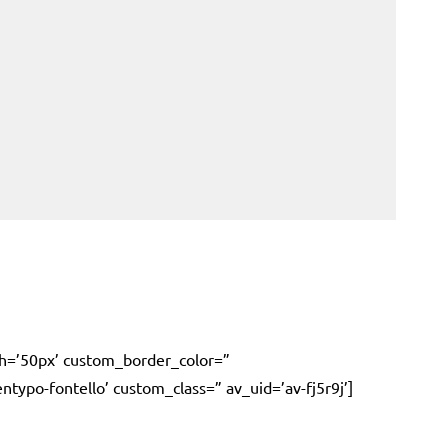
dth=’50px’ custom_border_color=”
ypo-fontello’ custom_class=” av_uid=’av-fj5r9j’]