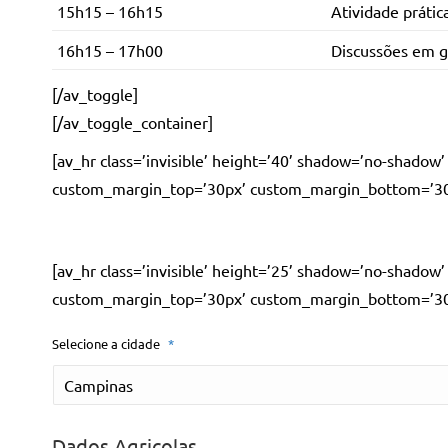
15h15 – 16h15
Atividade prátic
16h15 – 17h00
Discussões em 
[/av_toggle]
[/av_toggle_container]
[av_hr class=’invisible’ height=’40’ shadow=’no-shado
custom_margin_top=’30px’ custom_margin_bottom=’30px’
[av_hr class=’invisible’ height=’25’ shadow=’no-shado
custom_margin_top=’30px’ custom_margin_bottom=’30px’
Selecione a cidade
*
Dados Agricolas