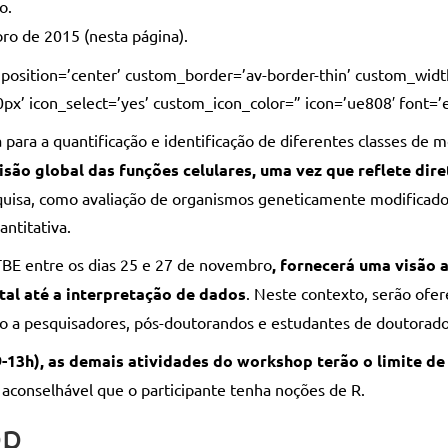
o.
ro de 2015 (nesta página).
w’ position=’center’ custom_border=’av-border-thin’ custom_wi
 icon_select=’yes’ custom_icon_color=” icon=’ue808′ font=’e
para a quantificação e identificação de diferentes classes de 
são global das funções celulares, uma vez que reflete dir
quisa, como avaliação de organismos geneticamente modificado
antitativa.
BE entre os dias 25 e 27 de novembro
, fornecerá uma visão 
al até a interpretação de dados
. Neste contexto, serão ofer
ado a pesquisadores, pós-doutorandos e estudantes de doutorado
9-13h), as demais atividades do workshop terão o limite d
 é aconselhável que o participante tenha noções de R.
op