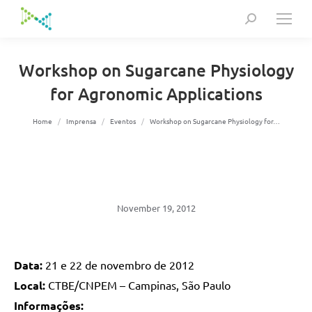
Search:
Workshop on Sugarcane Physiology
for Agronomic Applications
You are here:
Home
Imprensa
Eventos
Workshop on Sugarcane Physiology for…
November 19, 2012
Data:
21 e 22 de novembro de 2012
Local:
CTBE/CNPEM – Campinas, São Paulo
Informações: