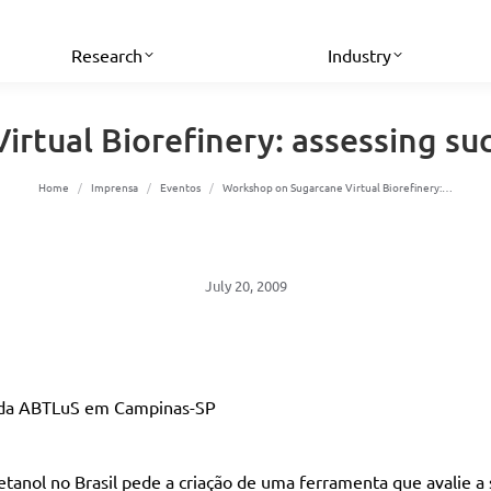
Research
Industry
rtual Biorefinery: assessing su
You are here:
Home
Imprensa
Eventos
Workshop on Sugarcane Virtual Biorefinery:…
July 20, 2009
us da ABTLuS em Campinas-SP
etanol no Brasil pede a criação de uma ferramenta que avalie 