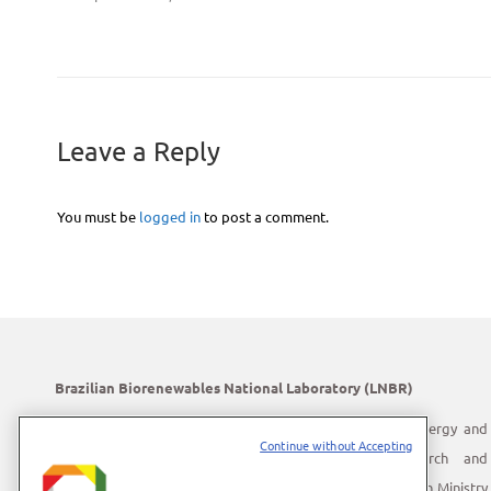
Leave a Reply
You must be
logged in
to post a comment.
Brazilian Biorenewables National Laboratory (LNBR)
LNBR is part of the Brazilian Center for Research in Energy and
Continue without Accepting
Materials (CNPEM) – a private, non-profit, research and
development institution under supervision of the Brazilian Ministry