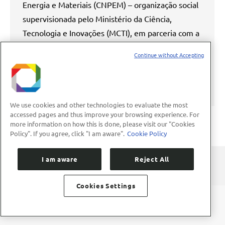
Energia e Materiais (CNPEM) – organização social
supervisionada pelo Ministério da Ciência,
Tecnologia e Inovações (MCTI), em parceria com a
FAPESP, oferece uma vaga de pós-doutorado para
Continue without Accepting
avaliação da produção integrada de etanol
celulósico e ração animal. Este projeto de pós-
doutorado está…
We use cookies and other technologies to evaluate the most
accessed pages and thus improve your browsing experience. For
more information on how this is done, please visit our "Cookies
Policy". If you agree, click "I am aware".
Cookie Policy
I am aware
Reject All
Cookies Settings