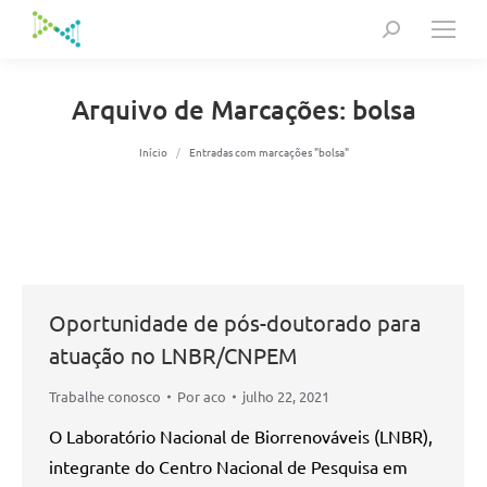
Search:
Arquivo de Marcações:
bolsa
Você está aqui:
Início
Entradas com marcações "bolsa"
Oportunidade de pós-doutorado para
atuação no LNBR/CNPEM
Trabalhe conosco
Por
aco
julho 22, 2021
O Laboratório Nacional de Biorrenováveis (LNBR),
integrante do Centro Nacional de Pesquisa em