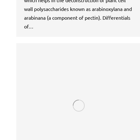
which helps in the deconstruction of plant cell
wall polysaccharides known as arabinoxylana and
arabinana (a component of pectin). Differentials
of…