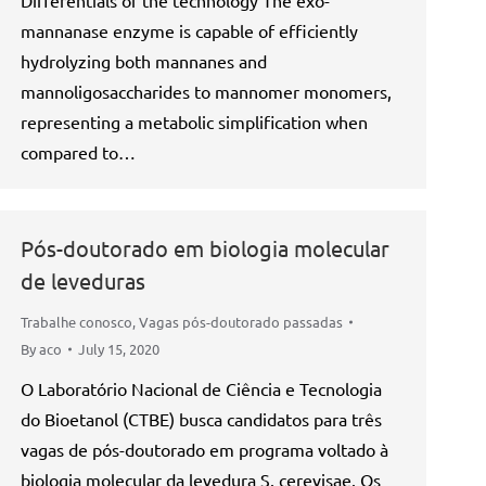
Differentials of the technology The exo-
mannanase enzyme is capable of efficiently
hydrolyzing both mannanes and
mannoligosaccharides to mannomer monomers,
representing a metabolic simplification when
compared to…
Pós-doutorado em biologia molecular
de leveduras
Trabalhe conosco
,
Vagas pós-doutorado passadas
By
aco
July 15, 2020
O Laboratório Nacional de Ciência e Tecnologia
do Bioetanol (CTBE) busca candidatos para três
vagas de pós-doutorado em programa voltado à
biologia molecular da levedura S. cerevisae. Os