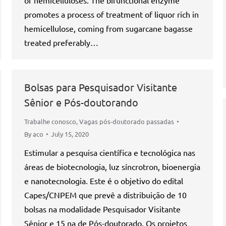
of hemicelluloses. The bifunctional enzyme
promotes a process of treatment of liquor rich in
hemicellulose, coming from sugarcane bagasse
treated preferably…
Bolsas para Pesquisador Visitante
Sênior e Pós-doutorando
Trabalhe conosco
,
Vagas pós-doutorado passadas
By
aco
July 15, 2020
Estimular a pesquisa científica e tecnológica nas
áreas de biotecnologia, luz síncrotron, bioenergia
e nanotecnologia. Este é o objetivo do edital
Capes/CNPEM que prevê a distribuição de 10
bolsas na modalidade Pesquisador Visitante
Sênior e 15 na de Pós-doutorado. Os projetos