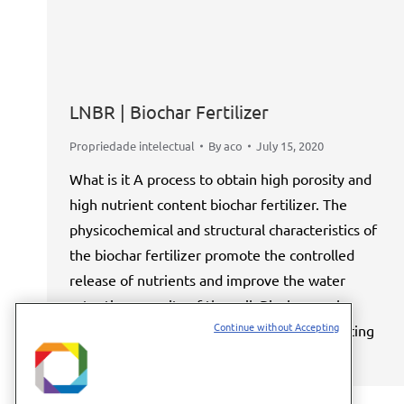
LNBR | Biochar Fertilizer
Propriedade intelectual
By
aco
July 15, 2020
What is it A process to obtain high porosity and
high nutrient content biochar fertilizer. The
physicochemical and structural characteristics of
the biochar fertilizer promote the controlled
release of nutrients and improve the water
retention capacity of the soil. Biochar can be
Continue without Accepting
obtained from agroforestry residues promoting
their sustainable use in the form of an…