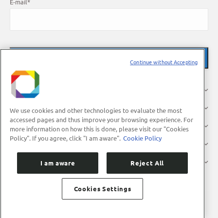
E-mail
*
Continue without Accepting
About Us
Research
We use cookies and other technologies to evaluate the most
accessed pages and thus improve your browsing experience. For
Industry
more information on how this is done, please visit our "Cookies
Policy". If you agree, click "I am aware".
Cookie Policy
Users
Press
I am aware
Reject All
Cookies Settings