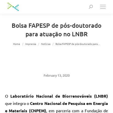
Search:
Bolsa FAPESP de pós-doutorado
para atuação no LNBR
You are here:
Home
Imprensa
Notícias
Bolsa FAPESP de pós-doutorado para…
February 13, 2020
O
Laboratório Nacional de Biorrenováveis (LNBR)
que integra o
Centro Nacional de Pesquisa em Energia
e Materiais (CNPEM)
, em parceria com a Fundação de