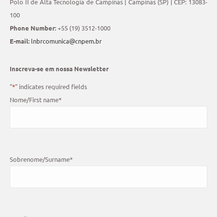
Polo II de Alta Tecnologia de Campinas | Campinas (SP) | CEP: 13083-
100
Phone Number:
+55 (19) 3512-1000
E-mail:
lnbrcomunica@cnpem.br
Inscreva-se em nossa Newsletter
"
*
" indicates required fields
Nome/First name
*
Sobrenome/Surname
*