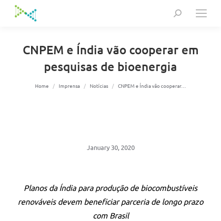
Search:
CNPEM e Índia vão cooperar em
pesquisas de bioenergia
You are here:
Home
Imprensa
Notícias
CNPEM e Índia vão cooperar…
January 30, 2020
Planos da Índia para produção de biocombustíveis
renováveis devem beneficiar parceria de longo prazo
com Brasil