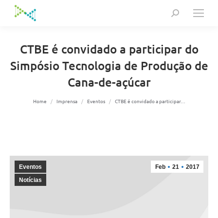
Search:
CTBE é convidado a participar do
Simpósio Tecnologia de Produção de
Cana-de-açúcar
You are here:
Home
Imprensa
Eventos
CTBE é convidado a participar…
Eventos
Feb
21
2017
Notícias