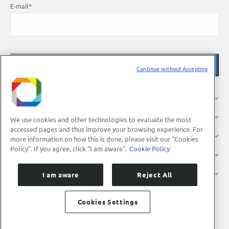
E-mail
*
Continue without Accepting
About Us
Research
We use cookies and other technologies to evaluate the most
accessed pages and thus improve your browsing experience. For
Industry
more information on how this is done, please visit our "Cookies
Policy". If you agree, click "I am aware".
Cookie Policy
Users
Press
I am aware
Reject All
Cookies Settings