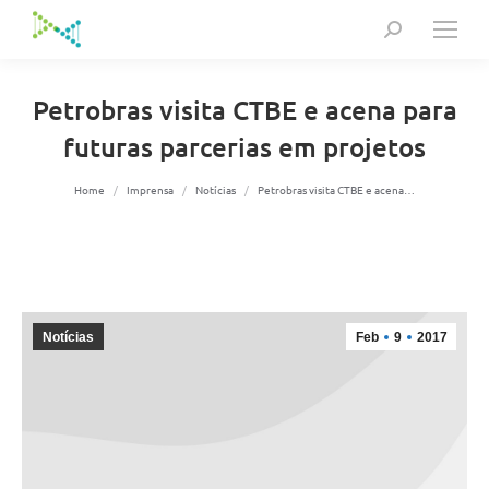
Search:
Petrobras visita CTBE e acena para
futuras parcerias em projetos
You are here:
Home
Imprensa
Notícias
Petrobras visita CTBE e acena…
Notícias
Feb
9
2017