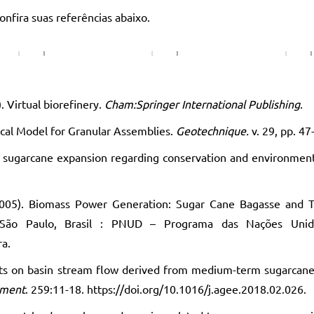
nfira suas referências abaixo.
. Virtual biorefinery.
Cham:Springer International Publishing
.
erical Model for Granular Assemblies.
Geotechnique.
v. 29, pp. 47
 for sugarcane expansion regarding conservation and environment
, (2005). Biomass Power Generation: Sugar Cane Bagasse and 
, São Paulo, Brasil : PNUD – Programa das Nações Uni
ra.
acts on basin stream flow derived from medium-term sugarcan
nment
. 259:11-18. https://doi.org/10.1016/j.agee.2018.02.026.