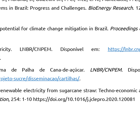
ems in Brazil: Progress and Challenges.
BioEnergy Research
. 1
potential for climate change mitigation in Brazil.
Proceedings 
ctricity. LNBR/CNPEM. Disponível em:
https://lnbr.c
.
eima de Palha de Cana-de-açúcar.
LNBR/CNPEM
. Disp
rojeto-sucre/disseminacao/cartilhas/
.
f renewable electricity from sugarcane straw: Techno-economic
tion
, 254: 1-10 https://doi.org/10.1016/j.jclepro.2020.120081