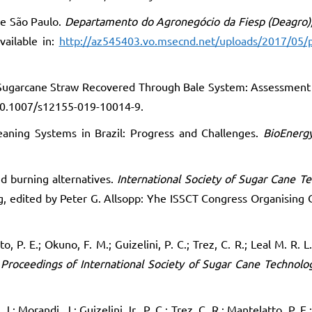
de São Paulo.
Departamento do Agronegócio da Fiesp (Deagro)
ailable in:
http://az545403.vo.msecnd.net/uploads/2017/05/p
rom Sugarcane Straw Recovered Through Bale System: Assessment 
g/10.1007/s12155-019-10014-9.
leaning Systems in Brazil: Progress and Challenges.
BioEnerg
nd burning alternatives.
International Society of Sugar Cane Te
g, edited by Peter G. Allsopp: Yhe ISSCT Congress Organising
o, P. E.; Okuno, F. M.; Guizelini, P. C.; Trez, C. R.; Leal M. R. L.
.
Proceedings of International Society of Sugar Cane Technolog
J.; Morandi, J.; Guizelini Jr., P. C.; Trez, C. R.; Mantelatto, P. E.