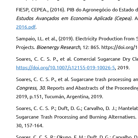
FIESP, CEPEA., (2016). PIB do Agronegócio do Estado 
Estudos Avançados em Economia Aplicada (Cepea).
Av
2016.pdf
.
Sampaio, I.L. et al., (2019). Electricity Production f
Projects.
Bioenergy Research
, 12: 865. https://doi.or
Soares, C. C. S. P., et al. Comercial Sugarcane Dry C
https://doi.org/10.1007/s12155-019-10026-5
, 2019.
Soares, C. C. S. P., et al. Sugarcane trash processing a
Congress, 30.
Reports and Abastracts of the Proceedin
2019, p.151, Tucumán, Argentina, 2019.
Soares, C. C. S. P.; Duft, D. G.; Carvalho, D. J.; Mantelatt
Sugarcane Trash Processing and Burning Alternatives
30, 157-164.
Soares, C. C. S. P.; Okuno, F. M.; Duft, D. G.; Carvalho, D. 