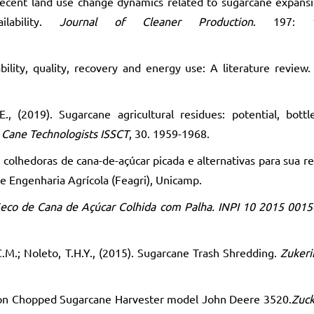
 recent land use change dynamics related to sugarcane expans
lability.
Journal of Cleaner Production
. 197: 1
ability, quality, recovery and energy use: A literature review
E., (2019). Sugarcane agricultural residues: potential, bott
r Cane Technologists ISSCT
, 30. 1959-1968.
m colhedoras de cana-de-açúcar picada e alternativas para sua r
de Engenharia Agrícola (Feagri), Unicamp.
Seco de Cana de Açúcar Colhida com Palha. INPI 10 2015 001
R.C.M.; Noleto, T.H.Y., (2015). Sugarcane Trash Shredding.
Zukeri
ed on Chopped Sugarcane Harvester model John Deere 3520.
Zuck