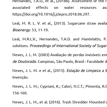
Hernandes, T.A.D., et al., (2018b). Assessment of the
associated effects on water resources avai
https://doi.org/10.1016/j.jclepro.2018.06.297.
Leal, M. R. L. V. et al., (2013). Sugarcane straw avail
Bioenergy
. 53, 11-19.
Leal, M.R.L.V., Hernandes, T.A.D. and Mantelatto, P.
solutions.
Proceedings of International Society of Suga
Neves, J. L. M. (2003) Avaliação de perdas invisíveis e
de Doutorado.
Campinas, São Paulo, Brasil : Faculdade 
Neves, J. L. M. e et al., (2015).
Estação de Limpeza a 
Invenção.
Neves, J. L. M.; Cypriani, K.; Calori, N.C.T.; Pimenta, 
156-160.
Neves, J. L. M., et al. (2016). Trash Shredder Mount