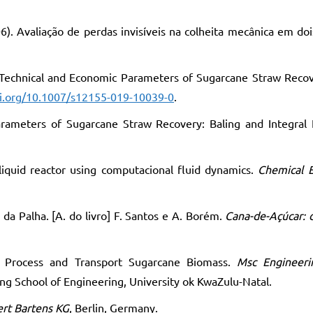
006). Avaliação de perdas invisíveis na colheita mecânica em do
19). Technical and Economic Parameters of Sugarcane Straw Recov
oi.org/10.1007/s12155-019-10039-0
.
arameters of Sugarcane Straw Recovery: Baling and Integral 
-liquid reactor using computacional fluid dynamics.
Chemical E
 da Palha. [A. do livro] F. Santos e A. Borém.
Cana-de-Açúcar: d
t, Process and Transport Sugarcane Biomass.
Msc Engineeri
ing School of Engineering, University ok KwaZulu-Natal.
ert Bartens KG
, Berlin, Germany.