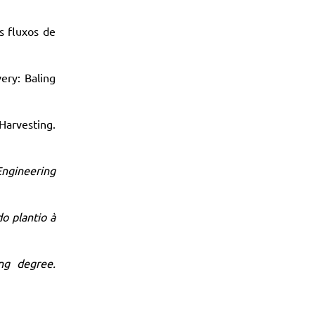
is fluxos de
ery: Baling
Harvesting.
ngineering
o plantio à
ng degree.