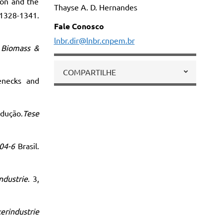
ion and the
Thayse A. D. Hernandes
328-1341.
Fale Conosco
lnbr.dir@lnbr.cnpem.br
.
Biomass &
COMPARTILHE
lenecks and
edução.
Tese
504-6
Brasil.
ndustrie
. 3,
erindustrie