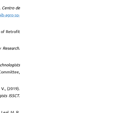
, Centro de
ib-agro-sp-
of Retrofit
y Research.
chnologists
 Committee,
 V., (2019).
ists ISSCT
.
; Leal, M. R.