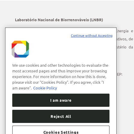
Laboratório Nacional de Biorrenováveis (LNBR)
O LNBR integra o Centro Nacional de Pesquisa em Energia e
Continue without Accepting
Materiais (CNPEM) – uma instituição privada, sem fins lucrativos, de
pesquisa e desenvolvimento sob a supervisão do Ministério da
Ciência, Tecnologia e Inovação (MCTI).
We use cookies and other technologies to evaluate the
Endereço:
Giuseppe Máximo Scolfaro, 10.000
most accessed pages and thus improve your browsing
Polo II de Alta Tecnologia de Campinas | Campinas (SP) | CEP:
experience. For more information on how this is done,
13083-100
please visit our "Cookies Policy". If you agree, click "I
am aware".
Cookie Policy
Telefone:
+55 (19) 3512-1000
E-mail:
lnbrcomunica@cnpem.br
I am aware
Reject All
Cookies Settings