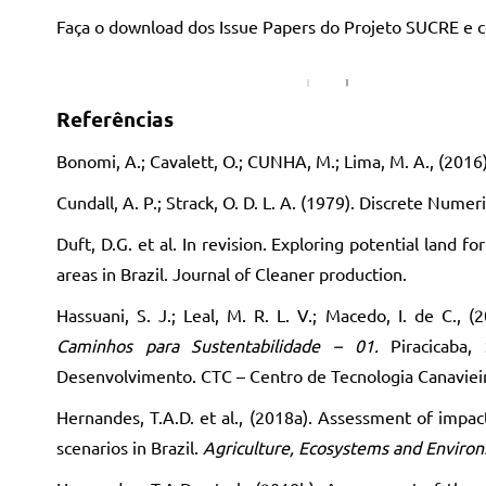
Faça o download dos Issue Papers do Projeto SUCRE e co
Referências
Bonomi, A.; Cavalett, O.; CUNHA, M.; Lima, M. A., (2016)
Cundall, A. P.; Strack, O. D. L. A. (1979). Discrete Num
Duft, D.G. et al. In revision. Exploring potential land
areas in Brazil. Journal of Cleaner production.
Hassuani, S. J.; Leal, M. R. L. V.; Macedo, I. de C.
Caminhos para Sustentabilidade – 01.
Piracicaba
Desenvolvimento. CTC – Centro de Tecnologia Canaviei
Hernandes, T.A.D. et al., (2018a). Assessment of imp
scenarios in Brazil.
Agriculture, Ecosystems and Enviro