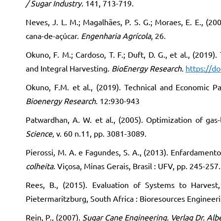
/ Sugar Industry.
141, 713-719.
Neves, J. L. M.; Magalhães, P. S. G.; Moraes, E. E., (2
cana-de-açúcar.
Engenharia Agrícola
, 26.
Okuno, F. M.; Cardoso, T. F.; Duft, D. G., et al., (20
and Integral Harvesting.
BioEnergy Research.
https://d
Okuno, F.M. et al., (2019). Technical and Economic P
Bioenergy Research
. 12:930-943
Patwardhan, A. W. et al., (2005). Optimization of gas
Science,
v. 60 n.11, pp. 3081-3089.
Pierossi, M. A. e Fagundes, S. A., (2013). Enfardamento
colheita.
Viçosa, Minas Gerais, Brasil : UFV, pp. 245-257.
Rees, B., (2015). Evaluation of Systems to Harves
Pietermaritzburg, South Africa : Bioresources Engineer
Rein, P., (2007).
Sugar Cane Engineering. Verlag Dr. Alb