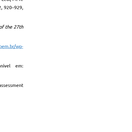
2, 920–929,
of the 27th
npem.br/wp-
onível em:
 assessment