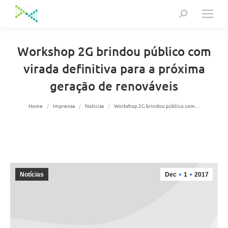
Search:
Workshop 2G brindou público com
virada definitiva para a próxima
geração de renováveis
You are here:
Home
Imprensa
Notícias
Workshop 2G brindou público com…
Notícias
Dec
1
2017