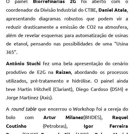
O painel
Biorrefinarias 2G
foi aberto com o
coordenador da Divisão Industrial do CTBE,
Daniel Atala
,
apresentando diagramas robustos que podem vir a
reduzir drasticamente a emissão de CO2 na atmosfera,
além de revelar esquemas para automatização de usinas
de etanol, pensando nas possibilidades de uma “Usina
365”.
Antônio Stuchi
fez uma bela apresentação do cenário
produtivo de E2G na
Raízen
, abordando os processos
utilizados, pré-tratamento e hidrólise. O painel ainda
teve Martin Mitchell (Clariant), Diego Cardoso (DSM) e
Jorge Martinez (Axis).
A
round table
que encerrou o Workshop foi a cereja do
bolo com
Artur Milanez
(BNDES),
Raquel
Coutinho
(Petrobras),
Igor Ferreira