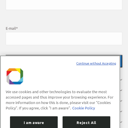
E-mail
*
Continue without Accepting
About Us
Research
We use cookies and other technologies to evaluate the most
accessed pages and thus improve your browsing experience. For
Industry
more information on how this is done, please visit our "Cookies
Policy". If you agree, click "I am aware".
Cookie Policy
Users
Press
I am aware
Reject All