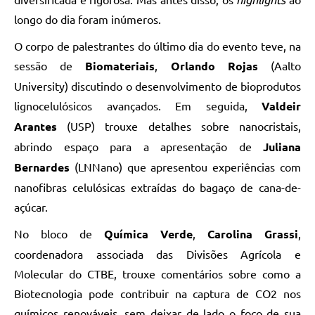
longo do dia foram inúmeros.
O corpo de palestrantes do último dia do evento teve, na
sessão de
Biomateriais
,
Orlando Rojas
(Aalto
University) discutindo o desenvolvimento de bioprodutos
lignocelulósicos avançados. Em seguida,
Valdeir
Arantes
(USP) trouxe detalhes sobre nanocristais,
abrindo espaço para a apresentação de
Juliana
Bernardes
(LNNano) que apresentou experiências com
nanofibras celulósicas extraídas do bagaço de cana-de-
açúcar.
No bloco de
Química Verde
,
Carolina Grassi
,
coordenadora associada das Divisões Agrícola e
Molecular do CTBE, trouxe comentários sobre como a
Biotecnologia pode contribuir na captura de CO2 nos
químicos renováveis, sem deixar de lado o foco de sua