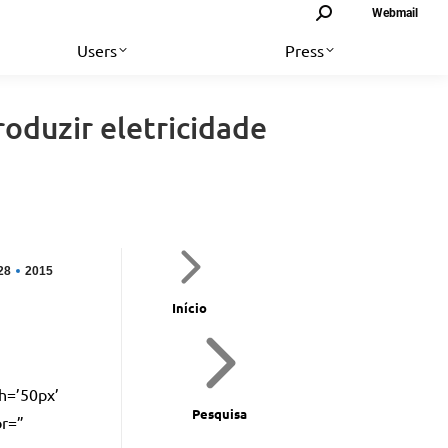
Search:
Webmail
Users
Press
oduzir eletricidade
28
2015
Início
th=’50px’
Pesquisa
or=”