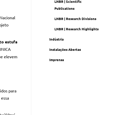
LNBR | Scientific
Publications
 Nacional
LNBR | Research Divisions
ojeto
LNBR | Research Highlights
Indústria
to estufa
 UNICA
Instalações Abertas
que elevem
Imprensa
idos para
 essa
th=’50px’