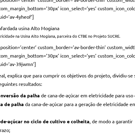
om_margin_bottom=’30px’ icon_select=’yes’ custom_icon_col
uid=’av-4yheof’]
tricidade na Usina Alto Mogiana, parceira do CTBE no Projeto SUCRE.
’ position=’center’ custom_border=’av-border-thin’ custom_wid
om_margin_bottom=’30px’ icon_select=’yes’ custom_icon_col
_uid=’av-39jwmn’]
l, explica que para cumprir os objetivos do projeto, dividiu-se 
eguintes resultados:
onversão da palha
de cana-de-açúcar em eletricidade para uso 
a de palha
da cana-de-açúcar para a geração de eletricidade e
de-açúcar no ciclo de cultivo e colheita
, de modo a garantir
razo;