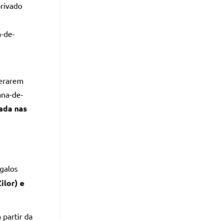
rivado
a-de-
gerarem
ana-de-
ada nas
galos
ilor) e
 partir da