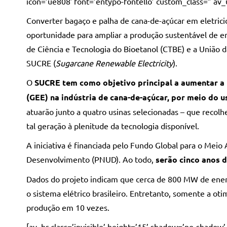
icon=’ue808′ font=’entypo-fontello’ custom_class=” av_
Converter bagaço e palha de cana-de-açúcar em eletrici
oportunidade para ampliar a produção sustentável de ene
de Ciência e Tecnologia do Bioetanol (CTBE) e a União d
SUCRE (
Sugarcane Renewable Electricity
).
O
SUCRE tem como objetivo principal a aumentar a 
(GEE) na indústria de cana-de-açúcar, por meio do u
atuarão junto a quatro usinas selecionadas – que recol
tal geração à plenitude da tecnologia disponível.
A iniciativa é financiada pelo Fundo Global para o Mei
Desenvolvimento (PNUD). Ao todo,
serão cinco anos d
Dados do projeto indicam que cerca de 800 MW de ener
o sistema elétrico brasileiro. Entretanto, somente a ot
produção em 10 vezes.
[av_hr class=’invisible’ height=’15’ shadow=’no-shadow