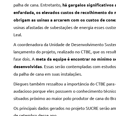
palha de cana. Entretanto,
há
gargalos significativos
enfardada, os elevados custos de recolhimento do m
obrigam as usinas a arcarem com os custos de conex
usinas afastadas de subestações de energia esses custos
Leal.
A coordenadora da Unidade de Desenvolvimento Sustent
lançamento do projeto, realizado no CTBE, que os result
fase dois. A
meta da equipe é encontrar no mínimo se
desenvolvidas
. Essas serão contempladas com estudos 
da palha de cana em suas instalações.
Diegues também ressaltou a importância do CTBE para 
audacioso porque eles possuem o conhecimento técnico 
situados próximo ao maior polo produtor de cana do Bra
Os principais dados gerados no projeto SUCRE serão am
de setembro desse ano.