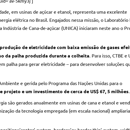
uid=’av-5kmy3j’]
dade, em usinas de açúcar e etanol, representa uma excelente
rgia elétrica no Brasil. Engajados nessa missão, o Laboratório
a Indústria de Cana-de-açúcar (UNICA) iniciaram neste ano o Pr
produção de eletricidade com baixa emissão de gases efei
so da palha produzida durante a colheita
. Para isso, CTBE e
hem palha para gerar eletricidade – para desenvolver soluções 
o Ambiente e gerida pelo Programa das Nações Unidas para o
e projeto e um investimento de cerca de US$ 67, 5 milhões
.
gia são gerados anualmente em usinas de cana e etanol e vend
imização da tecnologia empregada (em escala nacional) ampliaria
’ position=’center’ custom_border=’av-border-thin’ custom_wid