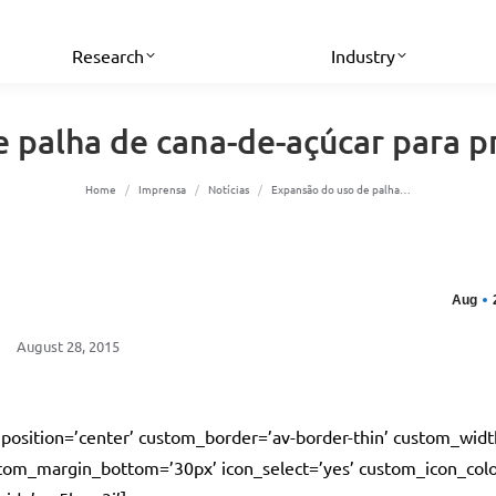
Research
Industry
 palha de cana-de-açúcar para pr
You are here:
Home
Imprensa
Notícias
Expansão do uso de palha…
Aug
August 28, 2015
’ position=’center’ custom_border=’av-border-thin’ custom_wid
om_margin_bottom=’30px’ icon_select=’yes’ custom_icon_col