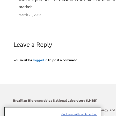
market
March 20, 2026
Leave a Reply
You must be
logged in
to post a comment.
Brazilian Biorenewables National Laboratory (LNBR)
LNBR is part of the Brazilian Center for Research in Energy and
Continue without Accepting