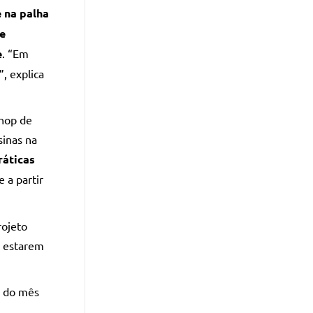
e na palha
ue
e
. “Em
, explica
shop de
sinas na
ráticas
 a partir
rojeto
e estarem
l do mês