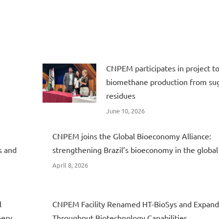
CNPEM participates in project t
biomethane production from su
residues
June 10, 2026
CNPEM joins the Global Bioeconomy Alliance:
s and
strengthening Brazil’s bioeconomy in the global
April 8, 2026
l
CNPEM Facility Renamed HT-BioSys and Expands
nery
Throughput Biotechnology Capabilities