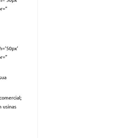
or=”
th=’50px’
or=”
sua
comercial;
m usinas