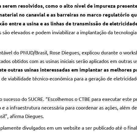
 a serem resolvidos, como o alto nível de impureza present
aterial no canavial e as barreiras no marco regulatório q
ão entre a usina e as linhas de transmissão de eletricidad
 são elevados e podem inviabilizar a implantação da tecnologia”
ável do PNUD/Brasil, Rose Diegues, explicou durante o work
ados obtidos com as usinas iniciais serão aplicados em outras u
te outras usinas interessadas em implantar as melhores p
de viabilidade técnico-econômica para a geração de eletricidade
o sucesso do SUCRE. “Escolhemos o CTBE para executar este p
e a infraestrutura necessária para coordenar as ações, além d
sil”, afirma Diegues.
plamente divulgados em um website a ser publicado até o fina