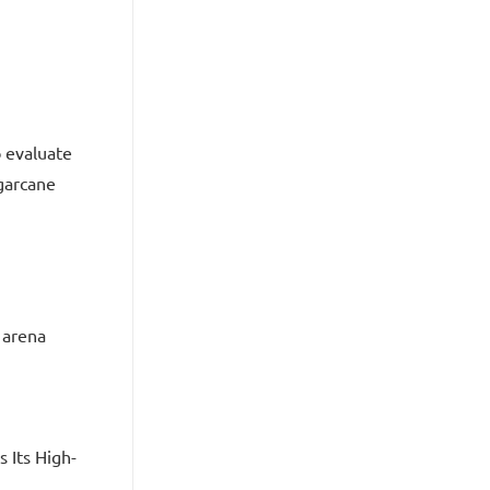
o evaluate
garcane
 arena
 Its High-