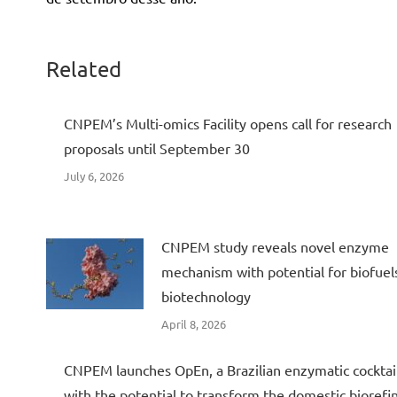
Related
CNPEM’s Multi-omics Facility opens call for research
proposals until September 30
July 6, 2026
CNPEM study reveals novel enzyme
mechanism with potential for biofuel
biotechnology
April 8, 2026
CNPEM launches OpEn, a Brazilian enzymatic cocktai
with the potential to transform the domestic biorefi