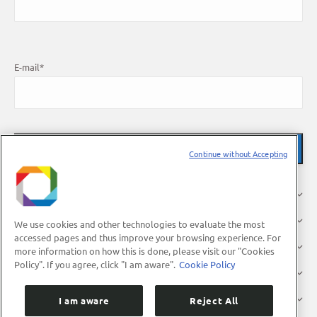
E-mail
*
Continue without Accepting
About Us
Research
We use cookies and other technologies to evaluate the most
accessed pages and thus improve your browsing experience. For
Industry
more information on how this is done, please visit our "Cookies
Policy". If you agree, click "I am aware".
Cookie Policy
Users
Press
I am aware
Reject All