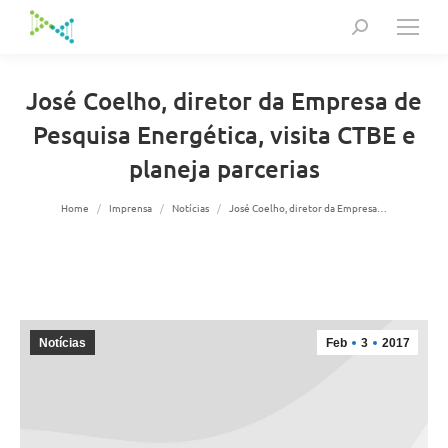
Search:
José Coelho, diretor da Empresa de
Pesquisa Energética, visita CTBE e
planeja parcerias
You are here:
Home
Imprensa
Notícias
José Coelho, diretor da Empresa…
Notícias
Feb
3
2017