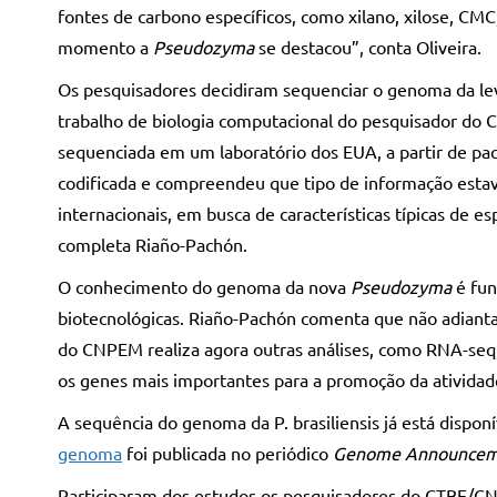
fontes de carbono específicos, como xilano, xilose, CMC
momento a
Pseudozyma
se destacou”, conta Oliveira.
Os pesquisadores decidiram sequenciar o genoma da lev
trabalho de biologia computacional do pesquisador do 
sequenciada em um laboratório dos EUA, a partir de pac
codificada e compreendeu que tipo de informação esta
internacionais, em busca de características típicas de 
completa Riaño-Pachón.
O conhecimento do genoma da nova
Pseudozyma
é fun
biotecnológicas. Riaño-Pachón comenta que não adianta
do CNPEM realiza agora outras análises, como RNA-seq,
os genes mais importantes para a promoção da atividade
A sequência do genoma da P. brasiliensis já está dispo
genoma
foi publicada no periódico
Genome Announcem
Participaram dos estudos os pesquisadores do CTBE/CN