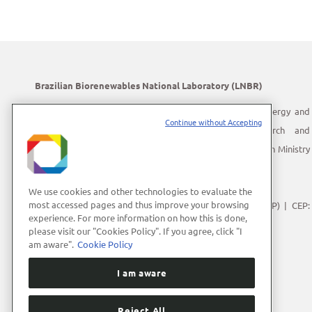
Brazilian Biorenewables National Laboratory (LNBR)
LNBR is part of the Brazilian Center for Research in Energy and
Continue without Accepting
Materials (CNPEM) – a private, non-profit, research and
development institution under supervision of the Brazilian Ministry
of Science, Technology and Innovation (MCTI).
Address:
Giuseppe Máximo Scolfaro, 10.000
We use cookies and other technologies to evaluate the
most accessed pages and thus improve your browsing
Polo II de Alta Tecnologia de Campinas | Campinas (SP) | CEP:
experience. For more information on how this is done,
13083-100
please visit our "Cookies Policy". If you agree, click "I
Phone Number:
+55 (19) 3512-1000
am aware".
Cookie Policy
E-mail:
lnbrcomunica@cnpem.br
I am aware
Reject All