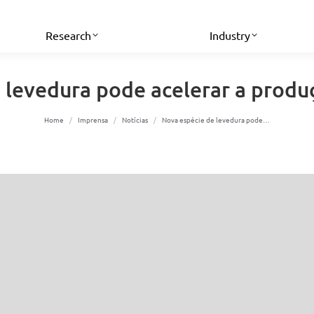
Research
Industry
 levedura pode acelerar a produ
You are here:
Home
Imprensa
Notícias
Nova espécie de levedura pode…