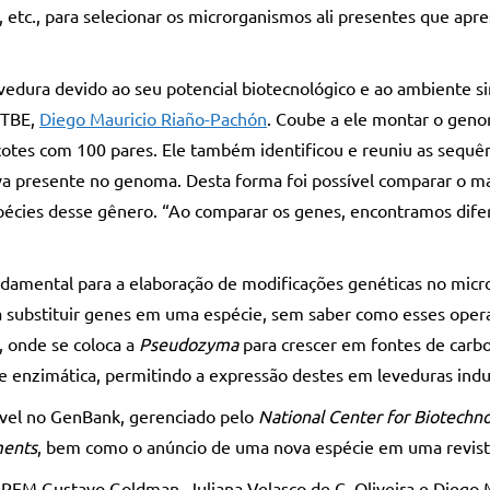
, etc., para selecionar os microrganismos ali presentes que apr
edura devido ao seu potencial biotecnológico e ao ambiente si
CTBE,
Diego Mauricio Riaño-Pachón
. Coube a ele montar o geno
otes com 100 pares. Ele também identificou e reuniu as sequên
va presente no genoma. Desta forma foi possível comparar o m
espécies desse gênero. “Ao comparar os genes, encontramos dife
damental para a elaboração de modificações genéticas no micro
 substituir genes em uma espécie, sem saber como esses operam
 onde se coloca a
Pseudozyma
para crescer em fontes de carbon
 enzimática, permitindo a expressão destes em leveduras indus
nível no GenBank, gerenciado pelo
National Center for Biotechn
ents
, bem como o anúncio de uma nova espécie em uma revist
PEM Gustavo Goldman, Juliana Velasco de C. Oliveira e Diego 