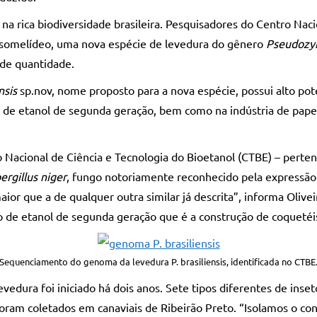
r na rica biodiversidade brasileira. Pesquisadores do Centro N
crisomelídeo, uma nova espécie de levedura do gênero
Pseudoz
nde quantidade.
nsis
sp.nov, nome proposto para a nova espécie, possui alto poten
 de etanol de segunda geração, bem como na indústria de papel
o Nacional de Ciência e Tecnologia do Bioetanol (CTBE) – perten
ergillus niger
, fungo notoriamente reconhecido pela expressão 
or que a de qualquer outra similar já descrita”, informa Olive
o de etanol de segunda geração que é a construção de coquetéi
Sequenciamento do genoma da levedura P. brasiliensis, identificada no CTBE
evedura foi iniciado há dois anos. Sete tipos diferentes de in
 foram coletados em canaviais de Ribeirão Preto. “Isolamos o c