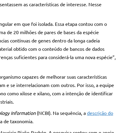
esentassem as características de interesse. Nesse
ngular em que foi isolada. Essa etapa contou com o
ma de 20 milhões de pares de bases da espécie
cias contínuas de genes dentro da longa cadeia
aterial obtido com o conteúdo de bancos de dados
renças suficientes para considerá-la uma nova espécie”,
rganismo capazes de melhorar suas características
 e se interrelacionam com outros. Por isso, a equipe
o como xilose e xilano, com a intenção de identificar
triais.
ology Information
(NCBI). Na sequência, a
descrição do
a de taxonomia.
Mauricio Riaño-Pachón. A pesquisa contou com o apoio