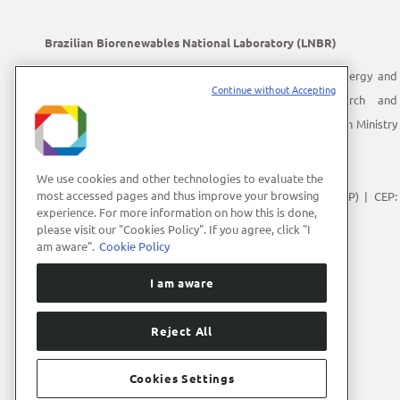
Brazilian Biorenewables National Laboratory (LNBR)
LNBR is part of the Brazilian Center for Research in Energy and
Continue without Accepting
Materials (CNPEM) – a private, non-profit, research and
development institution under supervision of the Brazilian Ministry
of Science, Technology and Innovation (MCTI).
Address:
Giuseppe Máximo Scolfaro, 10.000
We use cookies and other technologies to evaluate the
most accessed pages and thus improve your browsing
Polo II de Alta Tecnologia de Campinas | Campinas (SP) | CEP:
experience. For more information on how this is done,
13083-100
please visit our "Cookies Policy". If you agree, click "I
Phone Number:
+55 (19) 3512-1000
am aware".
Cookie Policy
E-mail:
lnbrcomunica@cnpem.br
I am aware
Reject All
Cookies Settings