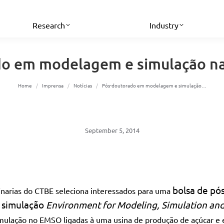
Research
Industry
o em modelagem e simulação na
You are here:
Home
Imprensa
Notícias
Pós-doutorado em modelagem e simulação…
September 5, 2014
bolsa de pós
finarias do CTBE seleciona interessados para uma
e simulação
Environment for Modeling, Simulation an
mulação no EMSO ligadas à uma usina de produção de açúcar e 