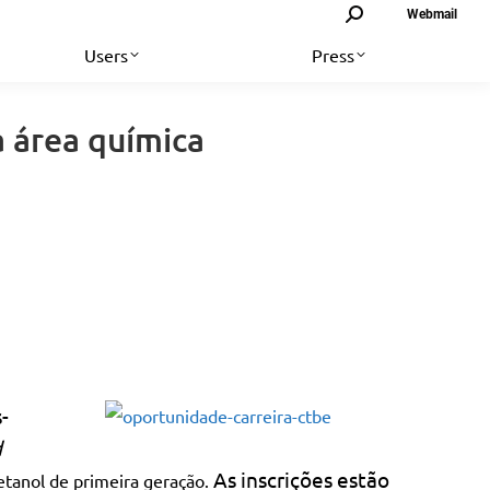
Search:
Webmail
Users
Press
 área química
-
d
As inscrições estão
etanol de primeira geração.