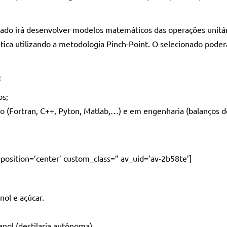
rado irá desenvolver modelos matemáticos das operações unitári
tica utilizando a metodologia Pinch-Point. O selecionado pode
:
os;
Fortran, C++, Pyton, Matlab,…) e em engenharia (balanços de
 position=’center’ custom_class=” av_uid=’av-2b58te’]
nol e açúcar.
ol (destilaria autônoma).