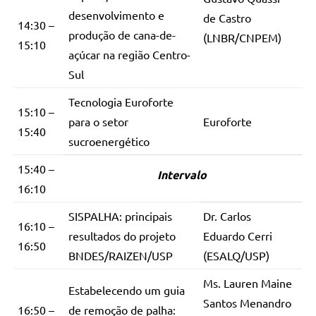
desenvolvimento e
de Castro
14:30 –
produção de cana-de-
(LNBR/CNPEM)
15:10
açúcar na região Centro-
Sul
Tecnologia Euroforte
15:10 –
para o setor
Euroforte
15:40
sucroenergético
15:40 –
Intervalo
16:10
SISPALHA: principais
Dr. Carlos
16:10 –
resultados do projeto
Eduardo Cerri
16:50
BNDES/RAIZEN/USP
(ESALQ/USP)
Ms. Lauren Maine
Estabelecendo um guia
Santos Menandro
16:50 –
de remoção de palha: