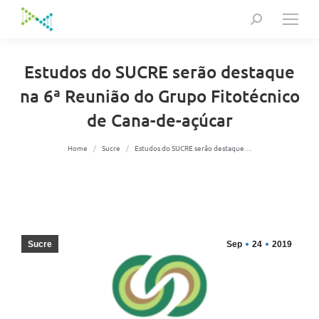
Search:
Estudos do SUCRE serão destaque
na 6ª Reunião do Grupo Fitotécnico
de Cana-de-açúcar
You are here:
Home
Sucre
Estudos do SUCRE serão destaque…
Sucre
Sep
24
2019