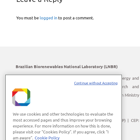
You must be
logged in
to post a comment.
Brazilian Biorenewables National Laboratory (LNBR)
LNBR is part of the Brazilian Center for Research in Energy and
Continue without Accepting
Materials (CNPEM) – a private, non-profit, research and
development institution under supervision of the Brazilian Ministry
of Science, Technology and Innovation (MCTI).
Address:
Giuseppe Máximo Scolfaro, 10.000
We use cookies and other technologies to evaluate the
most accessed pages and thus improve your browsing
Polo II de Alta Tecnologia de Campinas | Campinas (SP) | CEP:
experience. For more information on how this is done,
13083-100
please visit our "Cookies Policy". If you agree, click "I
Phone Number:
+55 (19) 3512-1000
am aware".
Cookie Policy