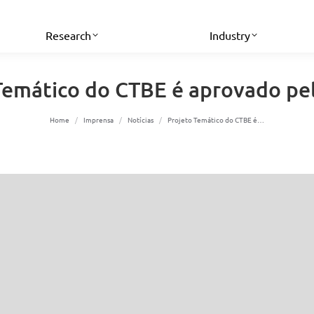
Research
Industry
Temático do CTBE é aprovado pe
You are here:
Home
Imprensa
Notícias
Projeto Temático do CTBE é…