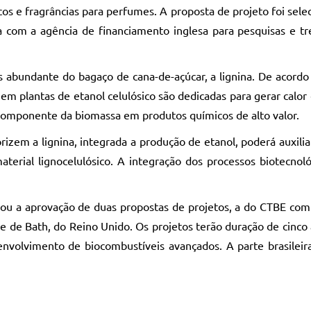
cos e fragrâncias para perfumes. A proposta de projeto foi s
a com a agência de financiamento inglesa para pesquisas e t
 abundante do bagaço de cana-de-açúcar, a lignina. De acord
em plantas de etanol celulósico são dedicadas para gerar calor e
 componente da biomassa em produtos químicos de alto valor.
zem a lignina, integrada a produção de etanol, poderá auxilia
terial lignocelulósico. A integração dos processos biotecno
ciou a aprovação de duas propostas de projetos, a do CTBE com 
de Bath, do Reino Unido. Os projetos terão duração de cinco 
envolvimento de biocombustíveis avançados. A parte brasileir