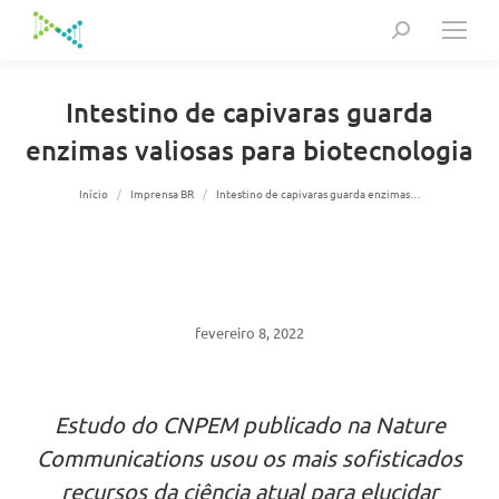
Search:
Intestino de capivaras guarda
enzimas valiosas para biotecnologia
Você está aqui:
Início
Imprensa BR
Intestino de capivaras guarda enzimas…
fevereiro 8, 2022
Estudo do CNPEM publicado na Nature
Communications usou os mais sofisticados
recursos da ciência atual para elucidar