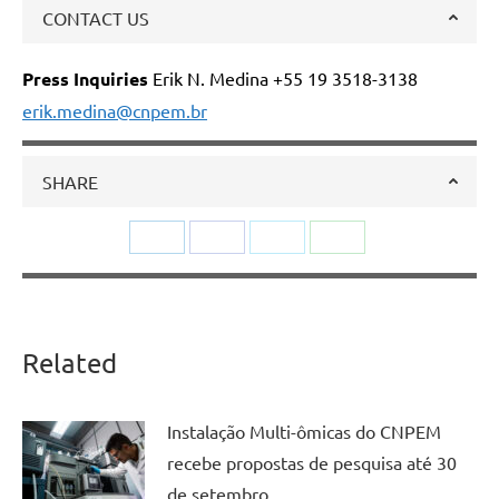
CONTACT US
Press Inquiries
Erik N. Medina +55 19 3518-3138
erik.medina@cnpem.br
SHARE
Share
Share
Share
Share
on
on
on
on
LinkedIn
Facebook
Twitter
WhatsApp
Related
Instalação Multi-ômicas do CNPEM
recebe propostas de pesquisa até 30
de setembro