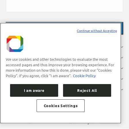
Continue without Accepting
O LNBR
Pesquisa
We use cookies and other technologies to evaluate the most
accessed pages and thus improve your browsing experience. For
Indústria
more information on how this is done, please visit our "Cookies
Policy". If you agree, click "I am aware".
Cookie Policy
Usuários
Divulgação
I am aware
Reject All
Cookies Settings