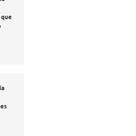
 que
o
ia
ões