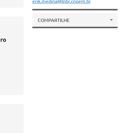
erik.medina@lnbr.cnpem.br
COMPARTILHE
ro