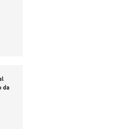
al
o da