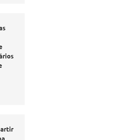
as
e
ários
e
artir
na