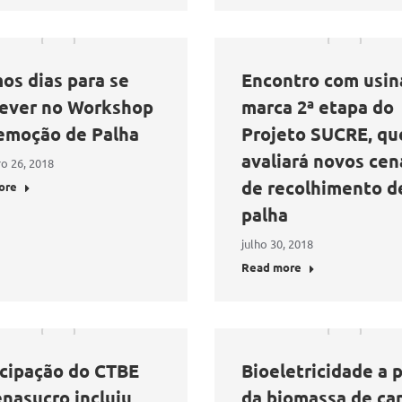
os dias para se
Encontro com usin
rever no Workshop
marca 2ª etapa do
emoção de Palha
Projeto SUCRE, qu
avaliará novos cen
o 26, 2018
de recolhimento d
ore
palha
julho 30, 2018
Read more
icipação do CTBE
Bioeletricidade a p
enasucro incluiu
da biomassa de ca