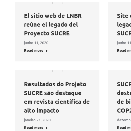
El sitio web de LNBR
Site
reúne el legado del
lega
Proyecto SUCRE
SUC
junho 11, 2020
junho 11
Read more
Read m
Resultados do Projeto
SUCR
SUCRE são destaque
dest
em revista científica de
de b
alto impacto
COP
janeiro 21, 2020
dezembr
Read more
Read m