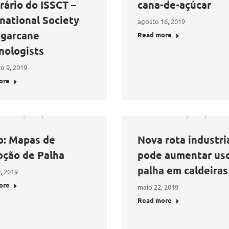
rário do ISSCT –
cana-de-açúcar
national Society
agosto 16, 2019
ugarcane
Read more
nologists
o 9, 2019
ore
o: Mapas de
Nova rota industri
ção de Palha
pode aumentar us
palha em caldeiras
, 2019
ore
maio 22, 2019
Read more