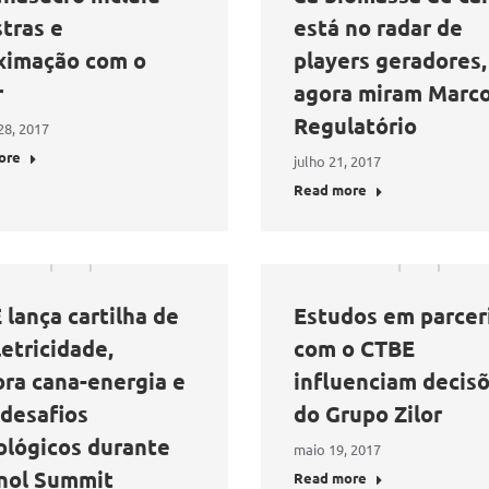
tras e
está no radar de
ximação com o
players geradores,
r
agora miram Marc
Regulatório
28, 2017
ore
julho 21, 2017
Read more
lança cartilha de
Estudos em parcer
etricidade,
com o CTBE
ora cana-energia e
influenciam decis
 desafios
do Grupo Zilor
ológicos durante
maio 19, 2017
nol Summit
Read more