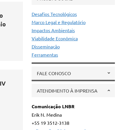
Desafios Tecnológicos
to
Marco Legal e Regulatório
io
Impactos Ambientais
Viabilidade Econômica
Disseminação
Ferramentas
FALE CONOSCO
IV
ATENDIMENTO À IMPRENSA
Comunicação LNBR
Erik N. Medina
+55 19 3512-3138